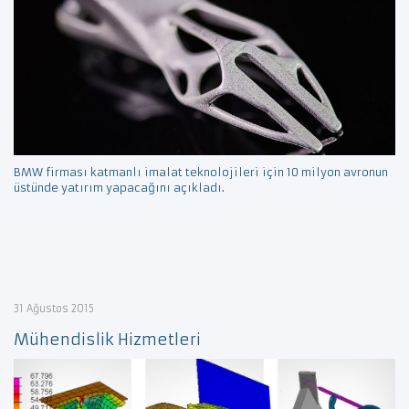
BMW firması katmanlı imalat teknolojileri için 10 milyon avronun
üstünde yatırım yapacağını açıkladı.
31 Ağustos 2015
Mühendislik Hizmetleri