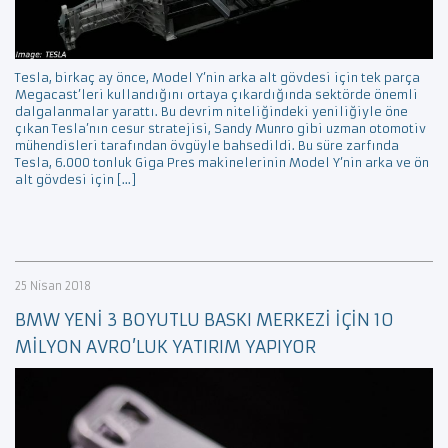
Tesla, birkaç ay önce, Model Y’nin arka alt gövdesi için tek parça
Megacast’leri kullandığını ortaya çıkardığında sektörde önemli
dalgalanmalar yarattı. Bu devrim niteliğindeki yeniliğiyle öne
çıkan Tesla’nın cesur stratejisi, Sandy Munro gibi uzman otomotiv
mühendisleri tarafından övgüyle bahsedildi. Bu süre zarfında
Tesla, 6.000 tonluk Giga Pres makinelerinin Model Y’nin arka ve ön
alt gövdesi için […]
25 Nisan 2018
BMW YENİ 3 BOYUTLU BASKI MERKEZİ İÇİN 10
MİLYON AVRO’LUK YATIRIM YAPIYOR