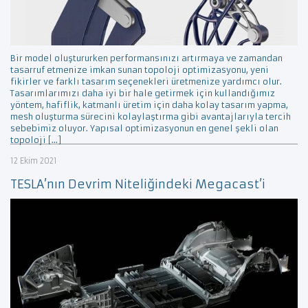
Bir model oluştururken performansınızı artırmaya ve zamandan
tasarruf etmenize imkan sunan topoloji optimizasyonu, yeni
fikirler ve farklı tasarım seçenekleri üretmenize yardımcı olur.
Tasarımlarımızı daha iyi bir hale getirmek için kullandığımız
yöntem, hafiflik, katmanlı üretim için daha kolay tasarım yapma,
mesh oluşturma sürecini kolaylaştırma gibi avantajlarıyla tercih
sebebimiz oluyor. Yapısal optimizasyonun en genel şekli olan
topoloji […]
12 Ekim 2021
TESLA’nın Devrim Niteliğindeki Megacast’i