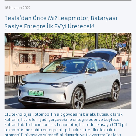
16 Haziran 2022
Tesla’dan Önce Mi? Leapmotor, Bataryası
Şasiye Entegre İlk EV’yi Üretecek!
CTC teknolojisi, otomobilin alt gövdesini bir akü kutusu olarak
kullanır, hücreleri şasi çerçevesine entegre eder ve böylece
kullanılabilir hacmi artırır. Leapmotor, hücreden kasaya (CTC) pil
teknolojisine sahip entegre bir pil paketi ile ilk elektrikli
otomobili piyasaya süreceğini duyurdu ve ilk yarışta Tesla’yı