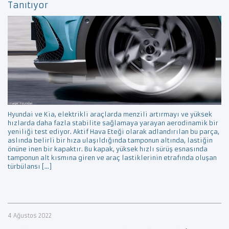
Tanıtıyor
Hyundai ve Kia, elektrikli araçlarda menzili artırmayı ve yüksek
hızlarda daha fazla stabilite sağlamaya yarayan aerodinamik bir
yeniliği test ediyor. Aktif Hava Eteği olarak adlandırılan bu parça,
aslında belirli bir hıza ulaşıldığında tamponun altında, lastiğin
önüne inen bir kapaktır. Bu kapak, yüksek hızlı sürüş esnasında
tamponun alt kısmına giren ve araç lastiklerinin etrafında oluşan
türbülansı […]
4 Ağustos 2022