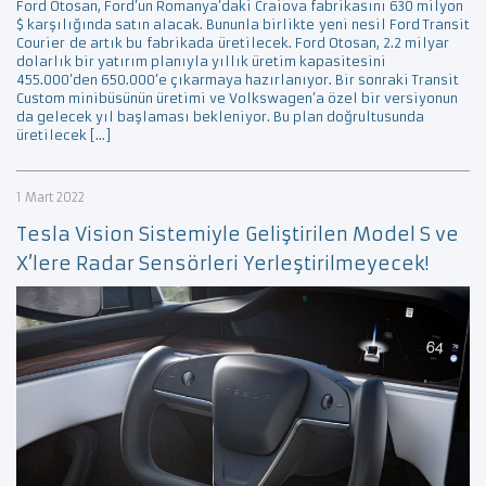
Ford Otosan, Ford’un Romanya’daki Craiova fabrikasını 630 milyon
$ karşılığında satın alacak. Bununla birlikte yeni nesil Ford Transit
Courier de artık bu fabrikada üretilecek. Ford Otosan, 2.2 milyar
dolarlık bir yatırım planıyla yıllık üretim kapasitesini
455.000’den 650.000’e çıkarmaya hazırlanıyor. Bir sonraki Transit
Custom minibüsünün üretimi ve Volkswagen’a özel bir versiyonun
da gelecek yıl başlaması bekleniyor. Bu plan doğrultusunda
üretilecek […]
1 Mart 2022
Tesla Vision Sistemiyle Geliştirilen Model S ve
X’lere Radar Sensörleri Yerleştirilmeyecek!