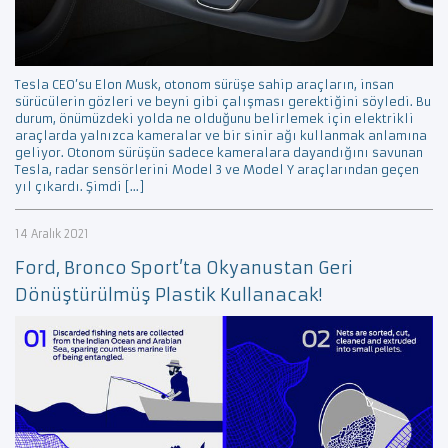
Tesla CEO’su Elon Musk, otonom sürüşe sahip araçların, insan
sürücülerin gözleri ve beyni gibi çalışması gerektiğini söyledi. Bu
durum, önümüzdeki yolda ne olduğunu belirlemek için elektrikli
araçlarda yalnızca kameralar ve bir sinir ağı kullanmak anlamına
geliyor. Otonom sürüşün sadece kameralara dayandığını savunan
Tesla, radar sensörlerini Model 3 ve Model Y araçlarından geçen
yıl çıkardı. Şimdi […]
14 Aralık 2021
Ford, Bronco Sport’ta Okyanustan Geri
Dönüştürülmüş Plastik Kullanacak!