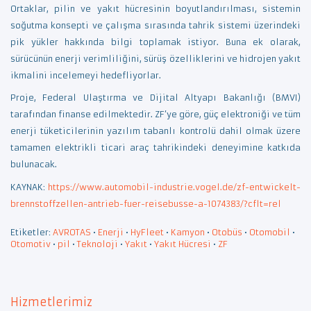
Ortaklar, pilin ve yakıt hücresinin boyutlandırılması, sistemin
soğutma konsepti ve çalışma sırasında tahrik sistemi üzerindeki
pik yükler hakkında bilgi toplamak istiyor. Buna ek olarak,
sürücünün enerji verimliliğini, sürüş özelliklerini ve hidrojen yakıt
ikmalini incelemeyi hedefliyorlar.
Proje, Federal Ulaştırma ve Dijital Altyapı Bakanlığı (BMVI)
tarafından finanse edilmektedir. ZF’ye göre, güç elektroniği ve tüm
enerji tüketicilerinin yazılım tabanlı kontrolü dahil olmak üzere
tamamen elektrikli ticari araç tahrikindeki deneyimine katkıda
bulunacak.
KAYNAK:
https://www.automobil-industrie.vogel.de/zf-entwickelt-
brennstoffzellen-antrieb-fuer-reisebusse-a-1074383/?cflt=rel
Etiketler:
AVROTAS
•
Enerji
•
HyFleet
•
Kamyon
•
Otobüs
•
Otomobil
•
Otomotiv
•
pil
•
Teknoloji
•
Yakıt
•
Yakıt Hücresi
•
ZF
Hizmetlerimiz