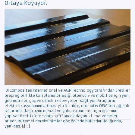
Ortaya Koyuyor.
IDI Composites International ve A&P Technology tarafından üretilen
prepreg birlikte kalıplama bileşiği otomotiv ve mobilite için yeni
geometriler, güç ve esneklik seviyeleri sağlıyor. Araçların
elektrifikasyonunun artmasıyla birlikte, otomotiv OEM’leri ağırlık
tasarrufu, daha uzun menzil ve yakıt ekonomisi için optimum
yapısal özelliklere sahip hafif ancak dayanıklı malzemeler
arıyor. Bu temel gereksinimler göz önünde bulundurulduğunda,
yeni nesil […]
1 Ekim 2024