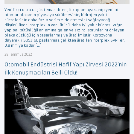
Yenilikçi ultra düşük temas dirençli kaplamaya sahip yeni bir
bipolar plakanın piyasaya sürülmesinin, hidrojen yakıt
hücrelerinin daha fazla verim elde etmesini sağlayacağı
düşünülüyor. Interplex’in yeni ürünü, daha iyi yakıt hücresi yığını
yapısal bütünlüğü anlamına gelen ve sızıntı sorunlarını önleyen
plaka düzlüğü için tasarlanmış ve üretilmiştir. Korozyona
dayanıklı SUS316L paslanmaz çelikten üretilen Interplex BPP’ler,
0,8 mm’ye kadar […]
29 Temmuz 2022
Otomobil Endüstrisi Hafif Yapı Zirvesi 2022’nin
İlk Konuşmacıları Belli Oldu!