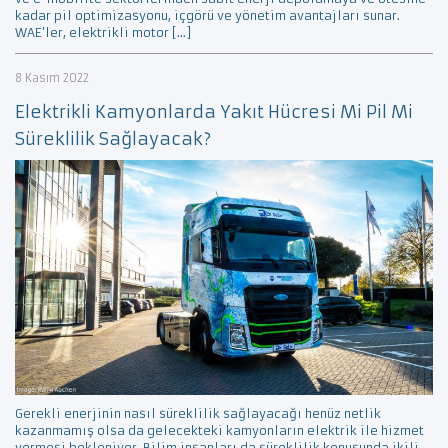
kadar pil optimizasyonu, içgörü ve yönetim avantajları sunar.
WAE’ler, elektrikli motor […]
8 Kasım 2022
Elektrikli Kamyonlarda Yakıt Hücresi Mi Pil Mi
Süreklilik Sağlayacak?
Gerekli enerjinin nasıl süreklilik sağlayacağı henüz netlik
kazanmamış olsa da gelecekteki kamyonların elektrik ile hizmet
vermesi bekleniyor. Bilim insanları da süreklilik konusunda ikili