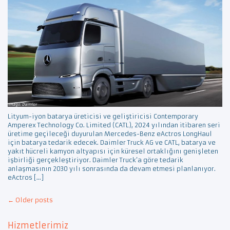
Lityum-iyon batarya üreticisi ve geliştiricisi Contemporary
Amperex Technology Co. Limited (CATL), 2024 yılından itibaren seri
üretime geçileceği duyurulan Mercedes-Benz eActros LongHaul
için batarya tedarik edecek. Daimler Truck AG ve CATL, batarya ve
yakıt hücreli kamyon altyapısı için küresel ortaklığını genişleten
işbirliği gerçekleştiriyor. Daimler Truck’a göre tedarik
anlaşmasının 2030 yılı sonrasında da devam etmesi planlanıyor.
eActros […]
Post
←
Older posts
navigation
Hizmetlerimiz