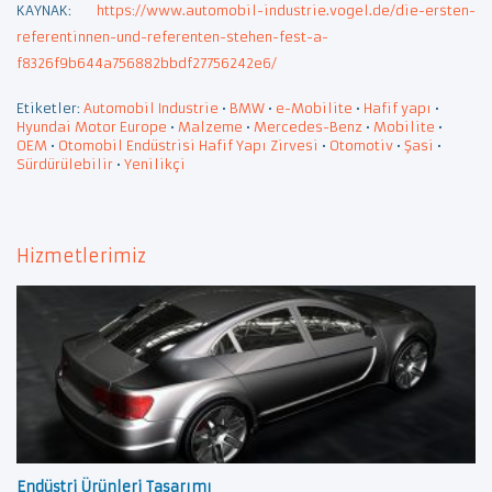
KAYNAK:
https://www.automobil-industrie.vogel.de/die-ersten-
referentinnen-und-referenten-stehen-fest-a-
f8326f9b644a756882bbdf27756242e6/
Etiketler:
Automobil Industrie
•
BMW
•
e-Mobilite
•
Hafif yapı
•
Hyundai Motor Europe
•
Malzeme
•
Mercedes-Benz
•
Mobilite
•
OEM
•
Otomobil Endüstrisi Hafif Yapı Zirvesi
•
Otomotiv
•
Şasi
•
Sürdürülebilir
•
Yenilikçi
Hizmetlerimiz
Endüstri Ürünleri Tasarımı