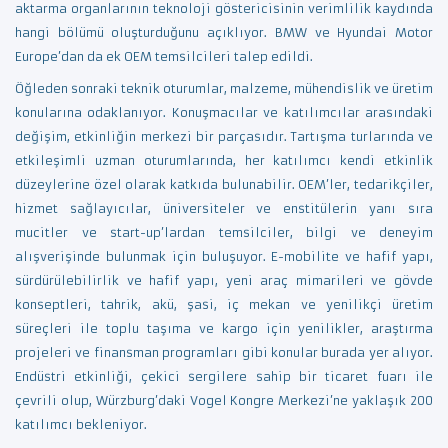
aktarma organlarının teknoloji göstericisinin verimlilik kaydında
hangi bölümü oluşturduğunu açıklıyor. BMW ve Hyundai Motor
Europe’dan da ek OEM temsilcileri talep edildi.
Öğleden sonraki teknik oturumlar, malzeme, mühendislik ve üretim
konularına odaklanıyor. Konuşmacılar ve katılımcılar arasındaki
değişim, etkinliğin merkezi bir parçasıdır. Tartışma turlarında ve
etkileşimli uzman oturumlarında, her katılımcı kendi etkinlik
düzeylerine özel olarak katkıda bulunabilir. OEM’ler, tedarikçiler,
hizmet sağlayıcılar, üniversiteler ve enstitülerin yanı sıra
mucitler ve start-up’lardan temsilciler, bilgi ve deneyim
alışverişinde bulunmak için buluşuyor. E-mobilite ve hafif yapı,
sürdürülebilirlik ve hafif yapı, yeni araç mimarileri ve gövde
konseptleri, tahrik, akü, şasi, iç mekan ve yenilikçi üretim
süreçleri ile toplu taşıma ve kargo için yenilikler, araştırma
projeleri ve finansman programları gibi konular burada yer alıyor.
Endüstri etkinliği, çekici sergilere sahip bir ticaret fuarı ile
çevrili olup, Würzburg’daki Vogel Kongre Merkezi’ne yaklaşık 200
katılımcı bekleniyor.