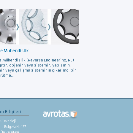
ne Mühendislik
e Mühendislik (Reverse Engineering, RE)
gıtın, objenin veya sistemin; yapısının,
nin veya çalışma sisteminin çıkarımcı bir
rütme...
im Bilgileri
K Teknoloji
rme Bölgesi No:127
Üniversitesi