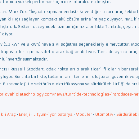
llarında yüksek performans için özel olarak üretilmiştir.
üdürü Mark Cox, “İnşaat ekipmanı endüstrisi ve diğer ticari araç sektör
yanıklılığı sağlayan kompakt akü çözümlerine ihtiyaç duyuyor. NMC kimy
eliştirdik. Sistem düzeyindeki uzmanlığımızla birlikte Turntide, çeşitl
” diyor.
52v (5.3 kWh ve 8 kWh) hava sıvı soğutma seçenekleriyle mevcuttur. Mod
ji kapasiteleri için paralel olarak bağlanabiliyor. Turntide ayrıca ar
mlu invertör sunmaktadır.
cısı Russell Stoddart, odak noktaları olarak ticari filoların benzersi
üyor. Bununla birlikte, tasarımların temelini oluşturan güvenlik ve uy
 Bu teknoloji ile sektörün elektrifikasyonu ve sürdürülebilirliği de hızl
ybridvehicletechnology.com/news/turntide-technologies-introduces-n
ikli Araç
•
Enerji
•
Lityum-iyon batarya
•
Modüler
•
Otomotiv
•
Sürdürülebi