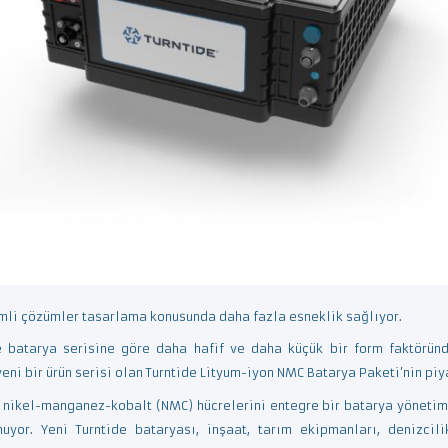
imli çözümler tasarlama konusunda daha fazla esneklik sağlıyor.
e batarya serisine göre daha hafif ve daha küçük bir form faktörü
eni bir ürün serisi olan Turntide Lityum-iyon NMC Batarya Paketi’nin pi
e nikel-manganez-kobalt (NMC) hücrelerini entegre bir batarya yönetim 
uyor. Yeni Turntide bataryası, inşaat, tarım ekipmanları, denizcil