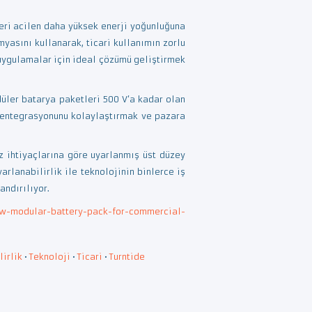
leri acilen daha yüksek enerji yoğunluğuna
asını kullanarak, ticari kullanımın zorlu
i uygulamalar için ideal çözümü geliştirmek
üler batarya paketleri 500 V’a kadar olan
aç entegrasyonunu kolaylaştırmak ve pazara
z ihtiyaçlarına göre uyarlanmış üst düzey
arlanabilirlik ile teknolojinin binlerce iş
andırılıyor.
ew-modular-battery-pack-for-commercial-
lirlik
•
Teknoloji
•
Ticari
•
Turntide