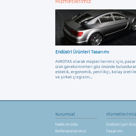
Hizmetlerimiz
Endüstri Ürünleri Tasarımı
AVROTAS olarak müşterilerimiz için, pazar
ürün gereksinimleri göz önünde bulundura
estetik, ergonomik, yenilikçi, kolay üretil
ve şirket çizgisini...
Kurumsal
Hizmetlerimi
Hakkımızda
Endüstriyel Ürü
Referanslarımız
Tasarımı