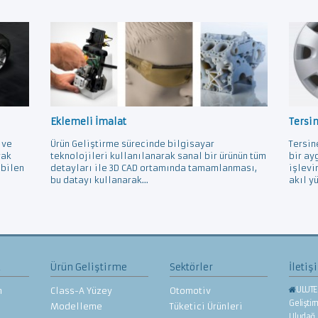
Eklemeli İmalat
Tersi
 ve
Ürün Geliştirme sürecinde bilgisayar
Tersin
rak
teknolojileri kullanılanarak sanal bir ürünün tüm
bir ay
ebilen
detayları ile 3D CAD ortamında tamamlanması,
işlevi
bu datayı kullanarak...
akıl yü
z
Ürün Geliştirme
Sektörler
İletiş
ULUTE
n
Class-A Yüzey
Otomotiv
Gelişti
Modelleme
Tüketici Ürünleri
Uludağ 