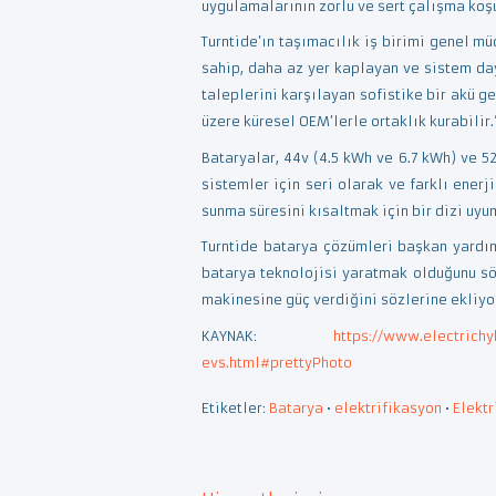
uygulamalarının zorlu ve sert çalışma koşu
Turntide’ın taşımacılık iş birimi genel m
sahip, daha az yer kaplayan ve sistem da
taleplerini karşılayan sofistike bir akü g
üzere küresel OEM’lerle ortaklık kurabilir.
Bataryalar, 44v (4.5 kWh ve 6.7 kWh) ve 
sistemler için seri olarak ve farklı ener
sunma süresini kısaltmak için bir dizi uyu
Turntide batarya çözümleri başkan yardım
batarya teknolojisi yaratmak olduğunu söyl
makinesine güç verdiğini sözlerine ekliyor.
KAYNAK:
https://www.electrich
evs.html#prettyPhoto
Etiketler:
Batarya
•
elektrifikasyon
•
Elektr