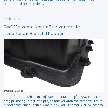
içerisindeki resimlerde […]
8 Şubat 2022
SMC Malzeme Konfigürasyonları İle
Tasarlanan Hibrit Pil Kapağı
Gelişmiş Kompozit Teknoloji Merkezi HRC Group’un SMC elektrikli
araç pil kapağı araştırma projesinde yer alan malzeme ve üretim
süreci araştırmacıların dikkatini çekiyor. “Otomotiv Pil Muhafaza