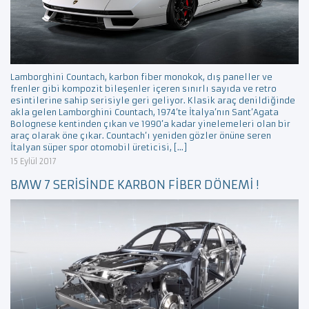
Lamborghini Countach, karbon fiber monokok, dış paneller ve
frenler gibi kompozit bileşenler içeren sınırlı sayıda ve retro
esintilerine sahip serisiyle geri geliyor. Klasik araç denildiğinde
akla gelen Lamborghini Countach, 1974’te İtalya’nın Sant’Agata
Bolognese kentinden çıkan ve 1990’a kadar yinelemeleri olan bir
araç olarak öne çıkar. Countach’ı yeniden gözler önüne seren
İtalyan süper spor otomobil üreticisi, […]
15 Eylül 2017
BMW 7 SERİSİNDE KARBON FİBER DÖNEMİ !