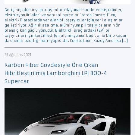
Gelişmiş alüminyum alaşımlara dayanan haddelenmiş ürünler,
ekstrüzyon ürünleri ve yapısal parçalar üreten Constellium,
elektrikli araçlarda yer alan pil taşıyıcılar için yeni alaşımlar
geliştiriyor. Ağırlık azaltma, alüminyum pil taşıyıcılarının ön
plana çıkan güçlü yönüdür. Elektrikli araçlardaki (EV) pil
taşıyıcıları için tercih edilen alüminyumun basit ama bir o kadar
da önemli özelliği hafif yapısıdır. Constellium Kuzey Amerika […]
25 Ağustos 2021
Karbon Fiber Gövdesiyle Öne Çıkan
Hibritleştirilmiş Lamborghini LPI 800-4
Supercar