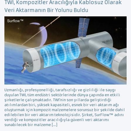
TWI, Kompozitler Aracılığıyla Kablosuz Olarak
Veri Aktarmanın Bir Yolunu Buldu
Uzmanlığı, profesyonelliği, tarafsızlığı ve gizliliği ile saygı
duyulan TWI, tüm endüstri sektörlerinde dünya çapında en etkili
şirketlerle çalışmaktadır. TWI’nin son yıllarda geliştirdiği
atılımlardan biri, yüksek kapasiteli, esnek bir veri aktarım ağı
oluşturmak için kompozit malzemelere sorunsuz bir şekilde dahil
edilebilen bir veri aktarım teknolojisidir. Şirket, SurFlow™ adını
verdiği ve kompozitler aracılığıyla güvenli veri aktarımı
sunabilecek bir malzeme […]