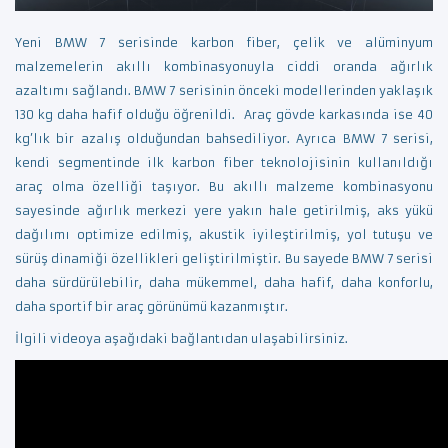
Yeni BMW 7 serisinde karbon fiber, çelik ve alüminyum
malzemelerin akıllı kombinasyonuyla ciddi oranda ağırlık
azaltımı sağlandı.
BMW 7 serisinin önceki modellerinden yaklaşık
130 kg daha hafif olduğu öğrenildi. Araç gövde karkasında ise 40
kg’lık bir azalış olduğundan bahsediliyor. Ayrıca BMW 7 serisi,
kendi segmentinde ilk karbon fiber teknolojisinin kullanıldığı
araç olma özelliği taşıyor. Bu akıllı malzeme kombinasyonu
sayesinde ağırlık merkezi yere yakın hale getirilmiş, aks yükü
dağılımı optimize edilmiş, akustik iyileştirilmiş, yol tutuşu ve
sürüş dinamiği özellikleri geliştirilmiştir. Bu sayede BMW 7 serisi
daha sürdürülebilir, daha mükemmel, daha hafif, daha konforlu,
daha sportif bir araç görünümü kazanmıştır.
İlgili videoya aşağıdaki bağlantıdan ulaşabilirsiniz.