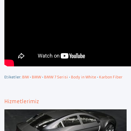
Etiketler:
BIW
•
BMW
•
BMW 7 Serisi
•
Body in White
•
Karbon Fiber
Hizmetlerimiz