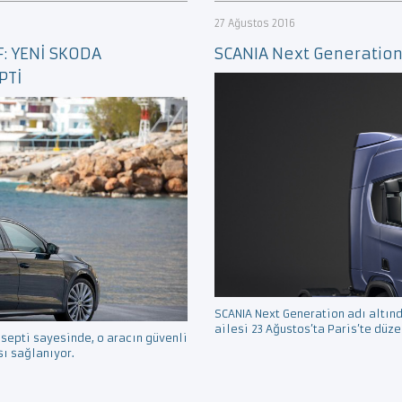
27 Ağustos 2016
: YENİ SKODA
SCANIA Next Generatio
PTİ
SCANIA Next Generation adı altınd
ailesi 23 Ağustos’ta Paris’te düze
septi sayesinde, o aracın güvenli
sı sağlanıyor.