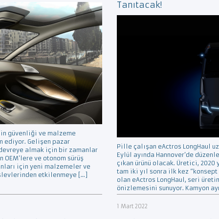
Tanıtacak!
bin güvenliği ve malzeme
m ediyor. Gelişen pazar
Pille çalışan eActros LongHaul u
devreye almak için bir zamanlar
Eylül ayında Hannover’de düzenle
an OEM’lere ve otonom sürüş
çıkan ürünü olacak. Üretici, 2020
anları için yeni malzemeler ve
tam iki yıl sonra ilk kez “konsept
işlevlerinden etkilenmeye […]
olan eActros LongHaul, seri üreti
önizlemesini sunuyor. Kamyon ayr
1 Mart 2022