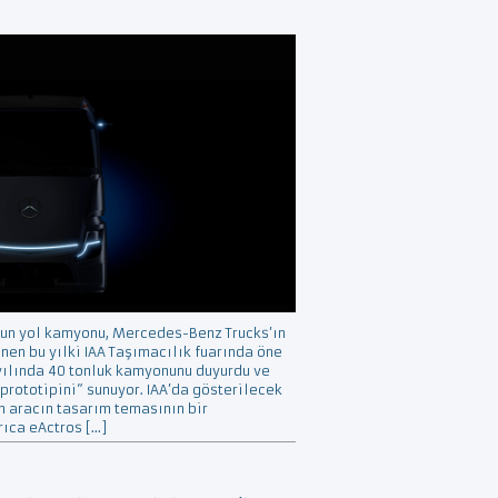
zun yol kamyonu, Mercedes-Benz Trucks’ın
nen bu yılki IAA Taşımacılık fuarında öne
 yılında 40 tonluk kamyonunu duyurdu ve
 prototipini” sunuyor. IAA’da gösterilecek
m aracın tasarım temasının bir
ıca eActros […]