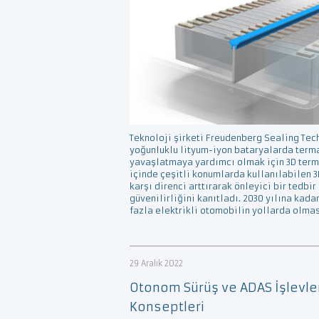
Teknoloji şirketi Freudenberg Sealing Tech
yoğunluklu lityum-iyon bataryalarda terma
yavaşlatmaya yardımcı olmak için 3D terma
içinde çeşitli konumlarda kullanılabilen 3
karşı direnci arttırarak önleyici bir tedbir
güvenilirliğini kanıtladı. 2030 yılına kad
fazla elektrikli otomobilin yollarda olmas
29 Aralık 2022
Otonom Sürüş ve ADAS İşlevler
Konseptleri