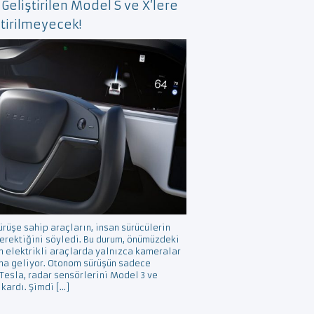
Geliştirilen Model S ve X’lere
tirilmeyecek!
rüşe sahip araçların, insan sürücülerin
gerektiğini söyledi. Bu durum, önümüzdeki
n elektrikli araçlarda yalnızca kameralar
ına geliyor. Otonom sürüşün sadece
esla, radar sensörlerini Model 3 ve
kardı. Şimdi […]