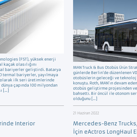
nologies (FST), yüksek enerji
l kaçak olasılığını
MAN Truck & Bus Otobüs Ürün Stra
l bariyerler geliştirdi. Batarya
günlerde Berlin’de düzenlenen V
D termal bariyerler, yayılmaya
otobüslerin geleceği ve teknoloj
 olarak ilk seri üretimlerinde
konuştu. Roth, MAN’ın devam eden
ar dünya çapında 100 milyondan
otobüs geliştirme projesinden ve
ı […]
bahsetti. Bir öncül ile otonom se
olduğunu […]
21 Haziran 2022
inde Interior
Mercedes-Benz Trucks,
İçin eActros LongHaul 