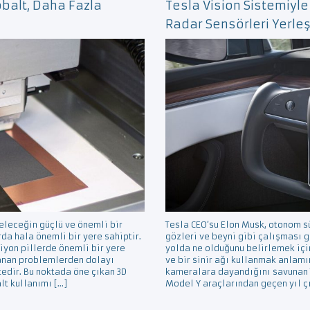
obalt, Daha Fazla
Tesla Vision Sistemiyle 
Radar Sensörleri Yerleş
geleceğin güçlü ve önemli bir
Tesla CEO’su Elon Musk, otonom sü
da hala önemli bir yere sahiptir.
gözleri ve beyni gibi çalışması 
iyon pillerde önemli bir yere
yolda ne olduğunu belirlemek içi
anan problemlerden dolayı
ve bir sinir ağı kullanmak anlam
tedir. Bu noktada öne çıkan 3D
kameralara dayandığını savunan T
alt kullanımı […]
Model Y araçlarından geçen yıl çı