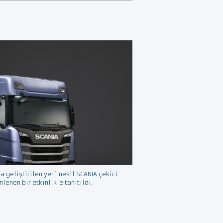
n
a geliştirilen yeni nesil SCANIA çekici
nlenen bir etkinlikle tanıtıldı.