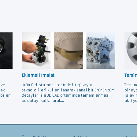
Eklemeli İmalat
Tersi
 ve
Ürün Geliştirme sürecinde bilgisayar
Tersin
rak
teknolojileri kullanılanarak sanal bir ürünün tüm
bir ay
ebilen
detayları ile 3D CAD ortamında tamamlanması,
işlevi
bu datayı kullanarak...
akıl yü