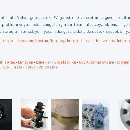
atırımla Volvo, gelecekteki EV geliştirme ve üretimini güvence altın
r platform veya model döngüsü için bir takım alet veya ekipmanı gün
kli araçların birçok yeni yaşam döngüsünü daha da destekleyecek bir ya
ingsolutions.com/casting/forging/the-die-is-cast-for-volvos-future-
ikli Araç
•
Emisyon
•
Esneklik
•
Gigafabrika
•
Güç Aktarma Organı
•
Lityum 
SİYON
•
Tesla
•
Volvo
•
Volvo Cars