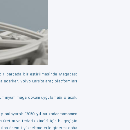
 bir parçada birleştirilmesinde Megacast
ia ederken, Volvo Cars’ta araç platformları
n alüminyum mega döküm uygulaması olacak.
ı planlayarak
“2030 yılına kadar tamamen
 üretim ve tedarik zinciri için bu geçişin
apılan önemli yükseltmelerle giderek daha