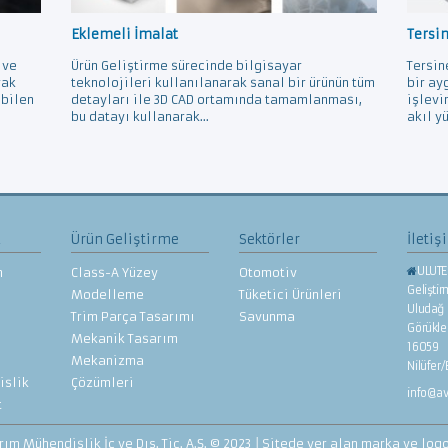
Eklemeli İmalat
Tersi
 ve
Ürün Geliştirme sürecinde bilgisayar
Tersin
rak
teknolojileri kullanılanarak sanal bir ürünün tüm
bir ay
ebilen
detayları ile 3D CAD ortamında tamamlanması,
işlevi
bu datayı kullanarak...
akıl yü
z
Ürün Geliştirme
Sektörler
İletiş
ULUTE
n
Class-A Yüzey
Otomotiv
Gelişti
Modelleme
Tüketici Ürünleri
Uludağ 
Trim Parça Tasarımı
Savunma
Görükl
Mekanik Tasarım
16059
Mekanizma
Nilüfer
islik
Çözümleri
info@a
t
m Mühendislik İç ve Dış. Tic. A.Ş. © 2023 │Sitede yer alan marka ve logol