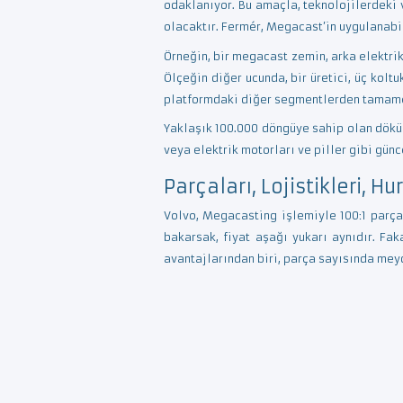
odaklanıyor. Bu amaçla, teknolojilerdeki 
olacaktır. Fermér, Megacast’in uygulanabi
Örneğin, bir megacast zemin, arka elektri
Ölçeğin diğer ucunda, bir üretici, üç kolt
platformdaki diğer segmentlerden tamamen 
Yaklaşık 100.000 döngüye sahip olan döküm
veya elektrik motorları ve piller gibi gün
Parçaları, Lojistikleri, H
Volvo, Megacasting işlemiyle 100:1 parça
bakarsak, fiyat aşağı yukarı aynıdır. F
avantajlarından biri, parça sayısında mey