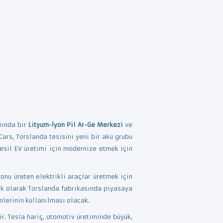
ınında bir
Lityum-İyon Pil Ar-Ge Merkezi
ve
Cars, Torslanda tesisini yeni bir akü grubu
nesil EV üretimi için modernize etmek için
onu üreten elektrikli araçlar üretmek için
ilk olarak Torslanda fabrikasında piyasaya
lerinin kullanılması olacak.
. Tesla hariç, otomotiv üretiminde büyük,