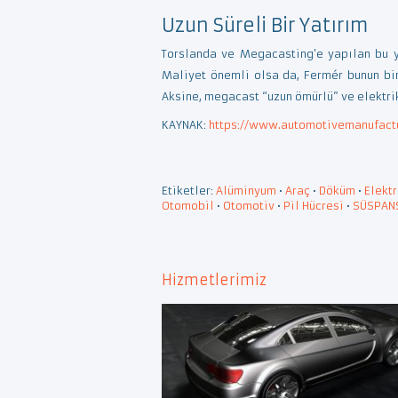
Uzun Süreli Bir Yatırım
Torslanda ve Megacasting’e yapılan bu y
Maliyet önemli olsa da, Fermér bunun bi
Aksine, megacast “uzun ömürlü” ve elektri
KAYNAK:
https://www.automotivemanufactur
Etiketler:
Alüminyum
•
Araç
•
Döküm
•
Elektr
Otomobil
•
Otomotiv
•
Pil Hücresi
•
SÜSPAN
Hizmetlerimiz