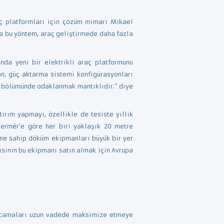
aç platformları için çözüm mimarı Mikael
a bu yöntem, araç geliştirmede daha fazla
nda yeni bir elektrikli araç platformunu
n, güç aktarma sistemi konfigürasyonları
u bölümünde odaklanmak mantıklıdır.” diye
ırım yapmayı, özellikle de tesiste yıllık
Fermér’e göre her biri yaklaşık 20 metre
ine sahip döküm ekipmanları büyük bir yer
isinin bu ekipmanı satın almak için Avrupa
 harcamaları uzun vadede maksimize etmeye