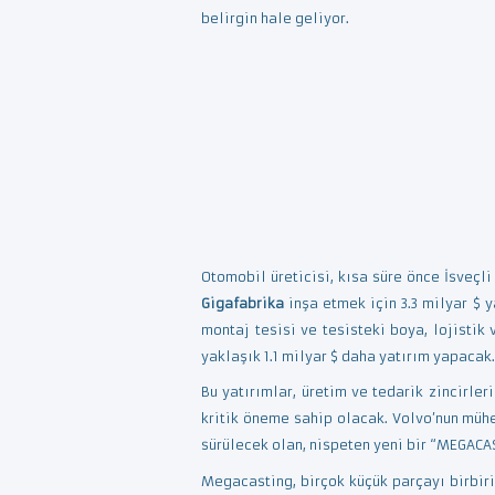
belirgin hale geliyor.
Otomobil üreticisi, kısa süre önce İsveçli
Gigafabrika
inşa etmek için 3.3 milyar $ y
montaj tesisi ve tesisteki boya, lojistik
yaklaşık 1.1 milyar $ daha yatırım yapacak.
Bu yatırımlar, üretim ve tedarik zincirle
kritik öneme sahip olacak. Volvo’nun mühe
sürülecek olan, nispeten yeni bir “MEGACA
Megacasting, birçok küçük parçayı birbir