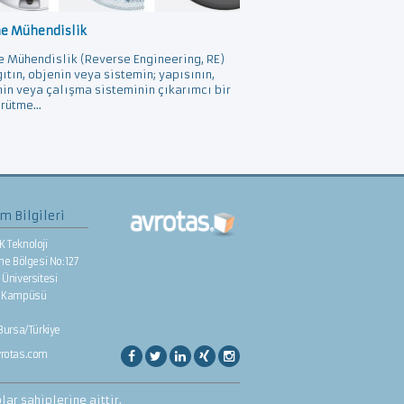
ne Mühendislik
e Mühendislik (Reverse Engineering, RE)
gıtın, objenin veya sistemin; yapısının,
nin veya çalışma sisteminin çıkarımcı bir
rütme...
im Bilgileri
K Teknoloji
rme Bölgesi No:127
Üniversitesi
e Kampüsü
/Bursa/Türkiye
vrotas.com
ar sahiplerine aittir.