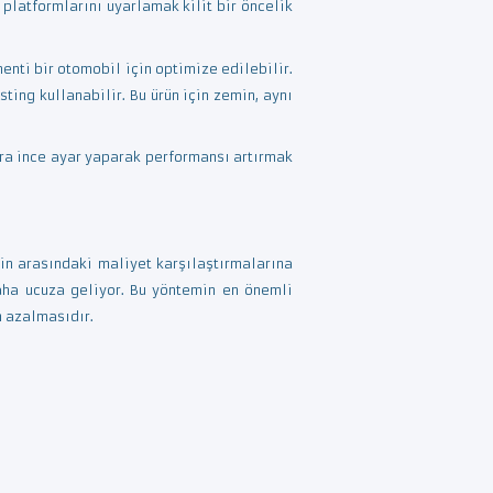
platformlarını uyarlamak kilit bir öncelik
nti bir otomobil için optimize edilebilir.
ting kullanabilir. Bu ürün için zemin, aynı
ara ince ayar yaparak performansı artırmak
in arasındaki maliyet karşılaştırmalarına
aha ucuza geliyor. Bu yöntemin en önemli
n azalmasıdır.