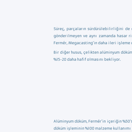
Süreç, parçaların sürdürülebilirliğini d
gönderilmeyen ve aynı zamanda hasar risk
Fermér, Megacasting’in daha ileri işleme o
Bir diğer husus, çelikten alüminyum dökü
%15-20 daha hafif olmasını bekliyor.
Alüminyum döküm, Fermér’in içeriğin %50’s
döküm işleminin %100 malzeme kullanımı s