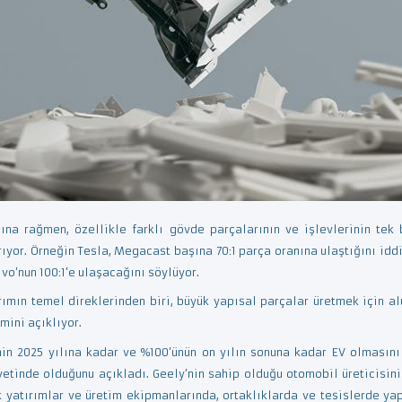
ına rağmen, özellikle farklı gövde parçalarının ve işlevlerinin tek
ıyor. Örneğin Tesla, Megacast başına 70:1 parça oranına ulaştığını idd
vo’nun 100:1’e ulaşacağını söylüyor.
tırımın temel direklerinden biri, büyük yapısal parçalar üretmek içi
mini açıklıyor.
inin 2025 yılına kadar ve %100’ünün on yılın sonuna kadar EV olmasın
etinde olduğunu açıkladı. Geely’nin sahip olduğu otomobil üreticisinin
ık yatırımlar ve üretim ekipmanlarında, ortaklıklarda ve tesislerde y