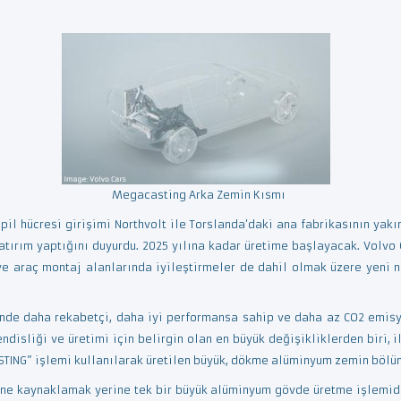
Megacasting Arka Zemin Kısmı
 pil hücresi girişimi Northvolt ile Torslanda’daki ana fabrikasının yak
atırım yaptığını duyurdu. 2025 yılına kadar üretime başlayacak. Volvo 
 ve araç montaj alanlarında iyileştirmeler de dahil olmak üzere yeni 
rinde daha rekabetçi, daha iyi performansa sahip ve daha az CO2 emisy
ndisliği ve üretimi için belirgin olan en büyük değişikliklerden biri, 
STING” işlemi kullanılarak üretilen büyük, dökme alüminyum zemin bölüm
ine kaynaklamak yerine tek bir büyük alüminyum gövde üretme işlemidir