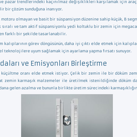
ve pazar trendlerindeki kaçınılmaz değişiklikleri karşılamak için araç 
lir bir çözüm sunduğuna inanıyor.
k motoru olmayan ve basit bir süspansiyon düzenine sahip küçük, B segme
uk sıralı ve tam aktif süspansiyonlu yedi koltuklu bir zemin için megacas
farklı bir şekilde tasarlanabilir.
 kalıplarının görev döngüsünün, daha iyi çıktı elde etmek için kalıpl
cel teknolojilere uyum sağlamak için ayarlama yapma fırsatı sunuyor.
urdaları ve Emisyonları Birleştirme
 küçültme oranı elde etmek istiyor. Çelik bir zemin ile bir döküm zem
akat zemin karmaşık malzemeler ile üretilmek istenildiğinde döküm d
dana gelen azalma ve bununla birlikte üretim sürecindeki karmaşıklığı