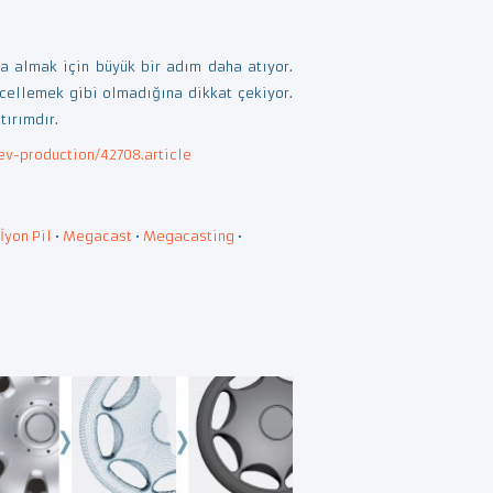
a almak için büyük bir adım daha atıyor.
cellemek gibi olmadığına dikkat çekiyor.
tırımdır.
ev-production/42708.article
İyon Pil
•
Megacast
•
Megacasting
•