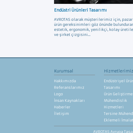
Endüstri Ürünleri Tasarımı
AVROTAS olarak müşterilerimiz için, pazar
ürün gereksinimleri göz önünde bulundura
estetik, ergonomik, yenilikçi, kolay üretil
ve şirket çizgisini...
Kurumsal
Hizmetlerimi
Hakkımızda
Endüstriyel Ürü
Referanslarımız
Tasarımı
Logo
Ürün Geliştirme
İnsan Kaynakları
Mühendislik
Haberler
Hizmetleri
İletişim
Tersine Mühend
Eklemeli İmala
AVROTAS Avrupa Tasarı