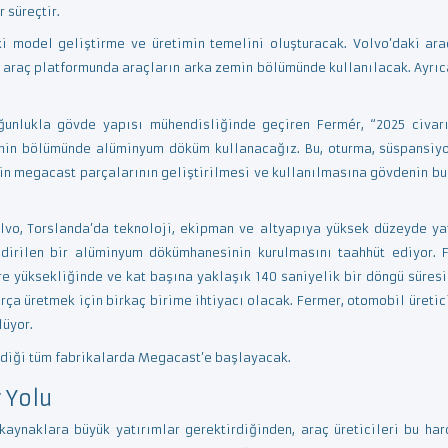
 süreçtir.
ki model geliştirme ve üretimin temelini oluşturacak. Volvo’daki ar
r araç platformunda araçların arka zemin bölümünde kullanılacak. Ayrıc
ğunlukla gövde yapısı mühendisliğinde geçiren Fermér, “2025 civarı
emin bölümünde alüminyum döküm kullanacağız. Bu, oturma, süspansiyo
için megacast parçalarının geliştirilmesi ve kullanılmasına gövdenin b
vo, Torslanda’da teknoloji, ekipman ve altyapıya yüksek düzeyde yat
dirilen bir alüminyum dökümhanesinin kurulmasını taahhüt ediyor. 
re yüksekliğinde ve kat başına yaklaşık 140 saniyelik bir döngü süres
rça üretmek için birkaç birime ihtiyacı olacak. Fermer, otomobil üretic
lüyor.
ldiği tüm fabrikalarda Megacast’e başlayacak.
 Yolu
e kaynaklara büyük yatırımlar gerektirdiğinden, araç üreticileri bu