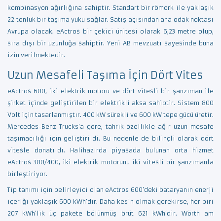
kombinasyon ağırlığına sahiptir. Standart bir römork ile yaklaşık
22 tonluk bir taşıma yükü sağlar. Satış açısından ana odak noktası
Avrupa olacak. eActros bir çekici ünitesi olarak 6,23 metre olup,
sıra dışı bir uzunluğa sahiptir. Yeni AB mevzuatı sayesinde buna
izin verilmektedir.
Uzun Mesafeli Taşıma İçin Dört Vites
eActros 600, iki elektrik motoru ve dört vitesli bir şanzıman ile
şirket içinde geliştirilen bir elektrikli aksa sahiptir. Sistem 800
Volt için tasarlanmıştır. 400 kW sürekli ve 600 kW tepe gücü üretir.
Mercedes-Benz Trucks’a göre, tahrik özellikle ağır uzun mesafe
taşımacılığı için geliştirildi. Bu nedenle de bilinçli olarak dört
vitesle donatıldı. Halihazırda piyasada bulunan orta hizmet
eActros 300/400, iki elektrik motorunu iki vitesli bir şanzımanla
birleştiriyor.
Tip tanımı için belirleyici olan eActros 600’deki bataryanın enerji
içeriği yaklaşık 600 kWh’dir. Daha kesin olmak gerekirse, her biri
207 kWh’lik üç pakete bölünmüş brüt 621 kWh’dir. Wörth am