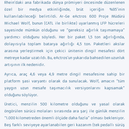
Rhein’daki ana fabrikada dünya prömiyeri öncesinde düzenlenen
özel bir medya etkinliğinde, brüt içeriğin %95’inin
kullanılabileceği belirtildi. Ar-Ge eActros 600 Proje Müdürü
Michael Wolf, bunun (CATL ile birlikte) uyarlanmış LFP hücreleri
sayesinde mümkün olduğunu ve “gereksiz ağırlık taşımamaya”
yardımcı olduğunu söyledi. Her bir paket 1,5 ton ağırlığında,
dolayısıyla toplam batarya ağırlığı 4,5 ton. Paketleri akslar
arasına yerleştirmek için çekici ünitenin dingil mesafesi dört
metreye kadar uzatıldı. Bu, eActros’un yukarıda bahsedilen uzunluk
artışının ilk nedenidir.
Ayrıca, araç 4,6 veya 4,9 metre dingil mesafesine sahip bir
platform şasi varyantı olarak da sunulacak. Wolf, amacın “tüm
yaygın uzun mesafe taşımacılık versiyonlarını kapsamak”
olduğunu söylüyor.
Üretici, menzilin 500 kilometre olduğunu ve yasal olarak
öngörülen sürücü molaları sırasında ara şarj ile günlük menzilin
“1.000 kilometreden önemli ölçüde daha fazla” olması bekleniyor.
Beş farklı seviyeye ayarlanabilen geri kazanım (tek pedallı sürüş