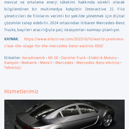
mevcut ve ortalama enerji tüketimi hakkında sürekli olarak
bilgilendiren bir multimedya kokpittir (Interactive 2). Filo
yöneticileri de filolarını verimli bir şekilde yönetmek için dijital
çözümler talep edebilir. 2024 ortasından itibaren Mercedes-Benz
Trucks, bayileri aracılığıyla şarj istasyonları sunmayı planlıyor.
KAYNAK:
https://www.electrive.com/2023/10/10/world-premiere-
clear-the-stage-for-the-mercedes-benz-eactros-600/
Etiketler:
Aerodinamik
•
AR-GE
•
Daimler Truck
•
Elektrik Motoru
•
Kamyon
•
Mekanik
•
Menzil
•
Mercedes
•
Mercedes-Benz eActros
•
Teknoloji
Hizmetlerimiz