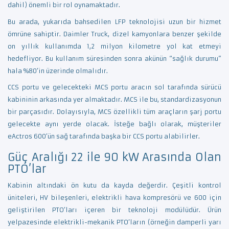
dahil) önemli bir rol oynamaktadır.
Bu arada, yukarıda bahsedilen LFP teknolojisi uzun bir hizmet
ömrüne sahiptir. Daimler Truck, dizel kamyonlara benzer şekilde
on yıllık kullanımda 1,2 milyon kilometre yol kat etmeyi
hedefliyor. Bu kullanım süresinden sonra akünün “sağlık durumu”
hala %80’in üzerinde olmalıdır.
CCS portu ve gelecekteki MCS portu aracın sol tarafında sürücü
kabininin arkasında yer almaktadır. MCS ile bu, standardizasyonun
bir parçasıdır. Dolayısıyla, MCS özellikli tüm araçların şarj portu
gelecekte aynı yerde olacak. İsteğe bağlı olarak, müşteriler
eActros 600’ün sağ tarafında başka bir CCS portu alabilirler.
Güç Aralığı 22 ile 90 kW Arasında Olan
PTO’lar
Kabinin altındaki ön kutu da kayda değerdir. Çeşitli kontrol
üniteleri, HV bileşenleri, elektrikli hava kompresörü ve 600 için
geliştirilen PTO’ları içeren bir teknoloji modülüdür. Ürün
yelpazesinde elektrikli-mekanik PTO’ların (örneğin damperli yarı