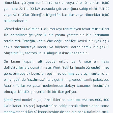
römorklar, yürüyen zeminli römorklar veya silo römorkları için)
yanı sıra 22 ile 90 kW arasında güç aralığına sahip elektrikli DC
veya AC PTO’lar (örneğin frigorifik kasalar veya römorklar için)
bulunmaktadır.
Görsel olarak Daimler Truck, markayı tanımlayan tasarım unsurları
ile aerodinamiğe yönelik bir yapım yönteminin bir karışımını
tercih etti. Örneğin, kabin öne doğru hafifçe kavislidir (yaklaşık
sekiz santimetreye kadar) ve böylece “aerodinamik bir şekil”
oluşturur. Bu, eActros’un uzunluğunun ikinci nedenidir.
Ön kısım kapalı, alt gövde örtülü ve A sütunları hava
deflektörleriyle donatılmıştır. Wörth’teki brifingde öğrendiğimize
göre, tüm boşluk boyutları optimize edilmiş ve araç mümkün olan
en iyi şekilde “sızdırmaz” hale getirilmiş. Aerodinamik paket, Led
Matrix farlar ve yasal nedenlerden dolayı tamamen kesintisiz
olmayan bir LED ışık şeridi ile birlikte geliyor.
Şimdi yeni modelin şarj özelliklerine bakalım. eActros 600, 400
kW’a kadar CCS şarj kapasitesine sahip ancak elbette daha sonra
megawatt şarj (MCS) kapasitesine de sahip olacak. Daimler Truck,