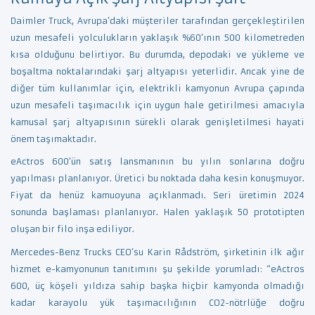
Daimler Truck, Avrupa’daki müşteriler tarafından gerçekleştirilen
uzun mesafeli yolculukların yaklaşık %60’ının 500 kilometreden
kısa olduğunu belirtiyor. Bu durumda, depodaki ve yükleme ve
boşaltma noktalarındaki şarj altyapısı yeterlidir. Ancak yine de
diğer tüm kullanımlar için, elektrikli kamyonun Avrupa çapında
uzun mesafeli taşımacılık için uygun hale getirilmesi amacıyla
kamusal şarj altyapısının sürekli olarak genişletilmesi hayati
önem taşımaktadır.
eActros 600’ün satış lansmanının bu yılın sonlarına doğru
yapılması planlanıyor. Üretici bu noktada daha kesin konuşmuyor.
Fiyat da henüz kamuoyuna açıklanmadı. Seri üretimin 2024
sonunda başlaması planlanıyor. Halen yaklaşık 50 prototipten
oluşan bir filo inşa ediliyor.
Mercedes-Benz Trucks CEO’su Karin Rådström, şirketinin ilk ağır
hizmet e-kamyonunun tanıtımını şu şekilde yorumladı: “eActros
600, üç köşeli yıldıza sahip başka hiçbir kamyonda olmadığı
kadar karayolu yük taşımacılığının CO2-nötrlüğe doğru