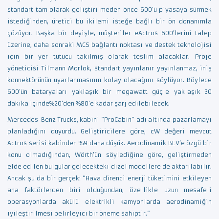
standart tam olarak geliştirilmeden önce 600’ü piyasaya sürmek
istediğinden, üretici bu ikilemi isteğe bağlı bir ön donanımla
çözüyor. Başka bir deyişle, müşteriler eActros 600’lerini talep
üzerine, daha sonraki MCS bağlantı noktası ve destek teknolojisi
için bir yer tutucu takılmış olarak teslim alacaklar. Proje
yöneticisi Tilmann Morlok, standart yayınlanır yayınlanmaz, iniş
konnektörünün uyarlanmasının kolay olacağını söylüyor. Böylece
600’ün bataryaları yaklaşık bir megawatt güçle yaklaşık 30
dakika içinde%20’den %80’e kadar şarj edilebilecek.
Mercedes-Benz Trucks, kabini “ProCabin” adı altında pazarlamayı
planladığını duyurdu. Geliştiricilere göre, cW değeri mevcut
Actros serisi kabinden %9 daha düşük. Aerodinamik BEV’e özgü bir
konu olmadığından, Wörth’ün söylediğine göre, geliştirmeden
elde edilen bulgular gelecekteki dizel modellere de aktarılabilir.
Ancak şu da bir gerçek: “Hava direnci enerji tüketimini etkileyen
ana faktörlerden biri olduğundan, özellikle uzun mesafeli
operasyonlarda akülü elektrikli kamyonlarda aerodinamiğin
iyileştirilmesi belirleyici bir öneme sahiptir.”