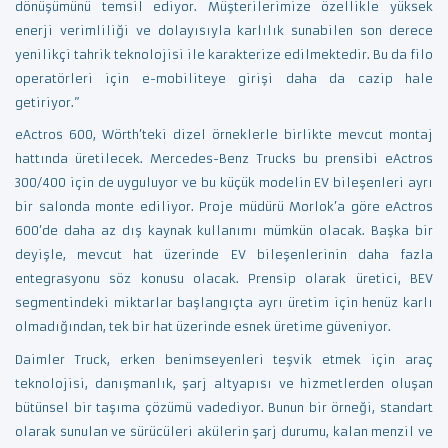
dönüşümünü temsil ediyor. Müşterilerimize özellikle yüksek
enerji verimliliği ve dolayısıyla karlılık sunabilen son derece
yenilikçi tahrik teknolojisi ile karakterize edilmektedir. Bu da filo
operatörleri için e-mobiliteye girişi daha da cazip hale
getiriyor.”
eActros 600, Wörth’teki dizel örneklerle birlikte mevcut montaj
hattında üretilecek. Mercedes-Benz Trucks bu prensibi eActros
300/400 için de uyguluyor ve bu küçük modelin EV bileşenleri ayrı
bir salonda monte ediliyor. Proje müdürü Morlok’a göre eActros
600’de daha az dış kaynak kullanımı mümkün olacak. Başka bir
deyişle, mevcut hat üzerinde EV bileşenlerinin daha fazla
entegrasyonu söz konusu olacak. Prensip olarak üretici, BEV
segmentindeki miktarlar başlangıçta ayrı üretim için henüz karlı
olmadığından, tek bir hat üzerinde esnek üretime güveniyor.
Daimler Truck, erken benimseyenleri teşvik etmek için araç
teknolojisi, danışmanlık, şarj altyapısı ve hizmetlerden oluşan
bütünsel bir taşıma çözümü vadediyor. Bunun bir örneği, standart
olarak sunulan ve sürücüleri akülerin şarj durumu, kalan menzil ve