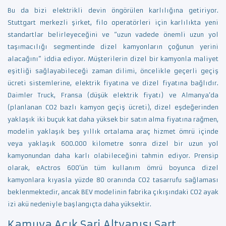
Bu da bizi elektrikli devin öngörülen karlılığına getiriyor.
Stuttgart merkezli şirket, filo operatörleri için karlılıkta yeni
standartlar belirleyeceğini ve “uzun vadede önemli uzun yol
taşımacılığı segmentinde dizel kamyonların çoğunun yerini
alacağını” iddia ediyor. Müşterilerin dizel bir kamyonla maliyet
eşitliği sağlayabileceği zaman dilimi, öncelikle geçerli geçiş
ücreti sistemlerine, elektrik fiyatına ve dizel fiyatına bağlıdır.
Daimler Truck, Fransa (düşük elektrik fiyatı) ve Almanya’da
(planlanan CO2 bazlı kamyon geçiş ücreti), dizel eşdeğerinden
yaklaşık iki buçuk kat daha yüksek bir satın alma fiyatına rağmen,
modelin yaklaşık beş yıllık ortalama araç hizmet ömrü içinde
veya yaklaşık 600.000 kilometre sonra dizel bir uzun yol
kamyonundan daha karlı olabileceğini tahmin ediyor. Prensip
olarak, eActros 600’ün tüm kullanım ömrü boyunca dizel
kamyonlara kıyasla yüzde 80 oranında CO2 tasarrufu sağlaması
beklenmektedir, ancak BEV modelinin fabrika çıkışındaki CO2 ayak
izi akü nedeniyle başlangıçta daha yüksektir.
Kamuya Açık Şarj Altyapısı Şart