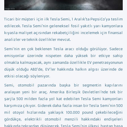
Ticari bir müşteri için ilk Tesla Semi, 1 Aralık’ta PepsiCo’ya teslim
edilecek. Tesla Semi’nin geleneksel fosil yakıtlı yarı kamyonlara
kıyasla maliyet açısından rekabetçiliğini incelemek için finansal
analizler ve teknik özellikler mevcut.
Semi’nin en çok beklenen Tesla aracı olduğu görülüyor. Sadece
emisyonlar üzerinde nispeten daha yüksek bir etkiye sahip
olmakla kalmayacak, aynı zamanda özellikle EV penetrasyonunun
düşük olduğu ABD’de, EV’ler hakkında halkın algısı üzerinde de
etkisi olacağı söyleniyor.
Semi, otomobil pazarında başka bir segmentin kapılarını
aralayan yeni bir araç. Amerika Birleşik Devletleri’nde tek bir
şarjla 500 milden fazla yol kat edebilen Tesla Semi kamyonları
karşımıza çıkıyor. Giderek daha fazla insan bir Tesla Semi’nin 500
mil otoyol hızlarında yaklaşık 100.000 pound çekebileceğini
gördükçe, elektrikli otomobil menzili hakkındaki endişeleri
hakkında tekrardan düşünecek. Tesla Semi’nin ülkeyi baştan başa