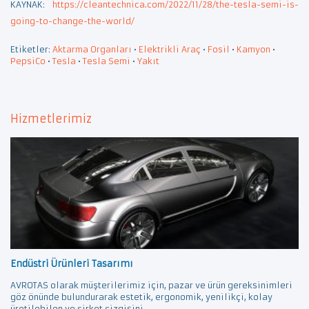
KAYNAK:
https://cleantechnica.com/2022/11/28/the-tesla-semi-is-
going-to-change-the-world/
Etiketler:
Aktarma Organları
•
Elektrikli Araç
•
Fosil
•
Kamyon
•
PepsiCo
•
Tesla
•
Tesla Semi
•
Yakıt
Hizmetlerimiz
Endüstri Ürünleri Tasarımı
AVROTAS olarak müşterilerimiz için, pazar ve ürün gereksinimleri
göz önünde bulundurarak estetik, ergonomik, yenilikçi, kolay
üretilebilen ve şirket çizgisini...