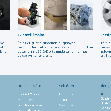
Eklemeli İmalat
Tersi
 ve
Ürün Geliştirme sürecinde bilgisayar
Tersin
rak
teknolojileri kullanılanarak sanal bir ürünün tüm
bir ay
ebilen
detayları ile 3D CAD ortamında tamamlanması,
işlevi
bu datayı kullanarak...
akıl yü
z
Ürün Geliştirme
Sektörler
İletiş
ULUTE
n
Class-A Yüzey
Otomotiv
Gelişti
Modelleme
Tüketici Ürünleri
Uludağ 
Trim Parça Tasarımı
Savunma
Görükl
Mekanik Tasarım