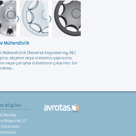
ne Mühendislik
e Mühendislik (Reverse Engineering, RE)
gıtın, objenin veya sistemin; yapısının,
nin veya çalışma sisteminin çıkarımcı bir
rütme...
im Bilgileri
K Teknoloji
rme Bölgesi No:127
Üniversitesi
e Kampüsü