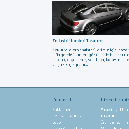
Endüstri Ürünleri Tasarımı
AVROTAS olarak müşterilerimiz için, pazar
ürün gereksinimleri göz önünde bulundura
estetik, ergonomik, yenilikçi, kolay üretil
ve şirket çizgisini...
Kurumsal
Hizmetlerimi
Hakkımızda
Endüstriyel Ürü
Referanslarımız
Tasarımı
Logo
Ürün Geliştirme
İnsan Kaynakları
Mühendislik