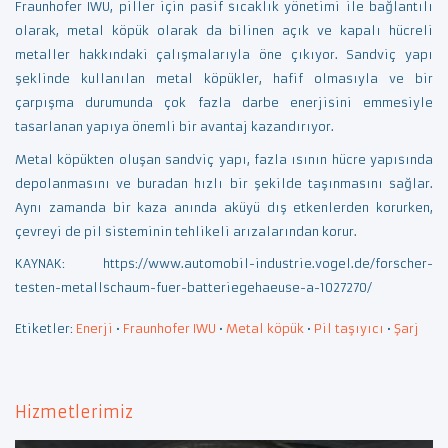
Fraunhofer IWU, piller için pasif sıcaklık yönetimi ile bağlantılı
olarak, metal köpük olarak da bilinen açık ve kapalı hücreli
metaller hakkındaki çalışmalarıyla öne çıkıyor. Sandviç yapı
şeklinde kullanılan metal köpükler, hafif olmasıyla ve bir
çarpışma durumunda çok fazla darbe enerjisini emmesiyle
tasarlanan yapıya önemli bir avantaj kazandırıyor.
Metal köpükten oluşan sandviç yapı, fazla ısının hücre yapısında
depolanmasını ve buradan hızlı bir şekilde taşınmasını sağlar.
Aynı zamanda bir kaza anında aküyü dış etkenlerden korurken,
çevreyi de pil sisteminin tehlikeli arızalarından korur.
KAYNAK: https://www.automobil-industrie.vogel.de/forscher-
testen-metallschaum-fuer-batteriegehaeuse-a-1027270/
Etiketler:
Enerji
•
Fraunhofer IWU
•
Metal köpük
•
Pil taşıyıcı
•
Şarj
Hizmetlerimiz