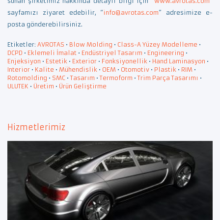
sunan şirketimiz hakkında detaylı bilgi için “
www.avrotas.com
”
sayfamızı ziyaret edebilir, “
info@avrotas.com
” adresimize e-
posta gönderebilirsiniz.
Etiketler:
AVROTAS
•
Blow Molding
•
Class-A Yüzey Modelleme
•
DCPD
•
Eklemeli İmalat
•
Endüstriyel Tasarım
•
Engineering
•
Enjeksiyon
•
Estetik
•
Exterior
•
Fonksiyonellik
•
Hand Laminasyon
•
Interior
•
Kalite
•
Mühendislik
•
OEM
•
Otomotiv
•
Plastik
•
RIM
•
Rotomolding
•
SMC
•
Tasarım
•
Termoform
•
Trim Parça Tasarımı
•
ULUTEK
•
Üretim
•
Ürün Geliştirme
Hizmetlerimiz