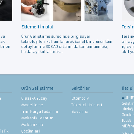
Eklemeli İmalat
Tersi
 ve
Ürün Geliştirme sürecinde bilgisayar
Tersin
rak
teknolojileri kullanılanarak sanal bir ürünün tüm
bir ay
ebilen
detayları ile 3D CAD ortamında tamamlanması,
işlevi
bu datayı kullanarak...
akıl yü
z
Ürün Geliştirme
Sektörler
İletiş
ULUTE
n
Class-A Yüzey
Otomotiv
Gelişti
Modelleme
Tüketici Ürünleri
Uludağ 
Trim Parça Tasarımı
Savunma
Görükl
Mekanik Tasarım
16059
Mekanizma
Nilüfer
islik
Çözümleri