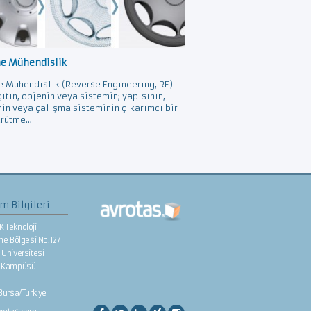
ne Mühendislik
e Mühendislik (Reverse Engineering, RE)
gıtın, objenin veya sistemin; yapısının,
nin veya çalışma sisteminin çıkarımcı bir
rütme...
im Bilgileri
K Teknoloji
rme Bölgesi No:127
Üniversitesi
e Kampüsü
/Bursa/Türkiye