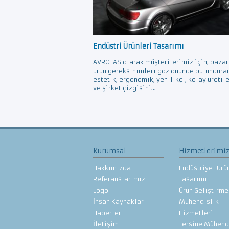
Endüstri Ürünleri Tasarımı
AVROTAS olarak müşterilerimiz için, pazar
ürün gereksinimleri göz önünde bulundura
estetik, ergonomik, yenilikçi, kolay üretil
ve şirket çizgisini...
Kurumsal
Hizmetlerimi
Hakkımızda
Endüstriyel Ürü
Referanslarımız
Tasarımı
Logo
Ürün Geliştirme
İnsan Kaynakları
Mühendislik
Haberler
Hizmetleri
İletişim
Tersine Mühend