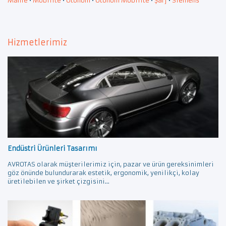
Mahle
•
Mobilite
•
Otonom
•
Otonom Mobilite
•
Şarj
•
Siemens
Hizmetlerimiz
Endüstri Ürünleri Tasarımı
AVROTAS olarak müşterilerimiz için, pazar ve ürün gereksinimleri
göz önünde bulundurarak estetik, ergonomik, yenilikçi, kolay
üretilebilen ve şirket çizgisini...