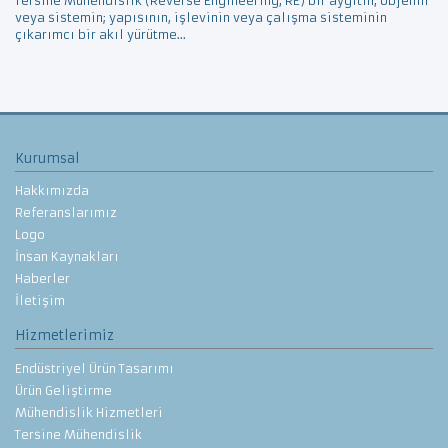
Tersine Mühendislik (Reverse Engineering, RE) bir aygıtın, objenin
veya sistemin; yapısının, işlevinin veya çalışma sisteminin
çıkarımcı bir akıl yürütme...
Kurumsal
Hakkımızda
Referanslarımız
Logo
İnsan Kaynakları
Haberler
İletişim
Hizmetlerimiz
Endüstriyel Ürün Tasarımı
Ürün Geliştirme
Mühendislik Hizmetleri
Tersine Mühendislik