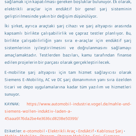
sağlamak için kapatılması gereken boşluklar bulunuyor. Ek olarak,
elektrikli araçlar için endüktif bir genel şarj sisteminin
geliştirilmesinde yakın bir değişim düşünülüyor.
İki şirket, ayrıca araçtaki şarj cihazı ve şarj altyapısı arasında
kapsamlı birlikte çalışabilirlik ve çapraz testler planlıyor. Bu,
birlikte çalışabilirliğin yanı sıra e-araçlar için endüktif şarj
sistemlerinin iyileştirilmesini ve doğrulanmasını sağlamayı
amaçlamaktadır. Testlerden bazıları, kamu tarafından finanse
edilen projelerin bir parçası olarak gerçekleştirilecek.
E-mobilite şarj altyapısı için tam hizmet sağlayıcısı olarak
Siemens E-Mobility, AC ve DC şarj donanımının yanı sıra özelden
ticari ve depo uygulamalarına kadar tüm yazılım ve hizmetleri
sunuyor.
KAYNAK:
https://www.automobil-industrie.vogel.de/mahle-und-
siemens-wollen-induktiv-laden-a-
45aaa9176da2be4e3636cd8238e50399/
Etiketler:
e-otomobil
•
Elektrikli Araç
•
Endüktif
•
Kablosuz Şarj
•