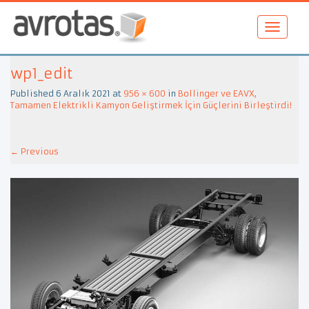
wp1_edit
Published
6 Aralık 2021
at
956 × 600
in
Bollinger ve EAVX,
Tamamen Elektrikli Kamyon Geliştirmek İçin Güçlerini Birleştirdi!
←
Previous