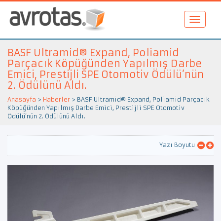
BASF Ultramid® Expand, Poliamid
Parçacık Köpüğünden Yapılmış Darbe
Emici, Prestijli SPE Otomotiv Ödülü’nün
2. Ödülünü Aldı.
Anasayfa
>
Haberler
>
BASF Ultramid® Expand, Poliamid Parçacık
Köpüğünden Yapılmış Darbe Emici, Prestijli SPE Otomotiv
Ödülü’nün 2. Ödülünü Aldı.
Yazı Boyutu