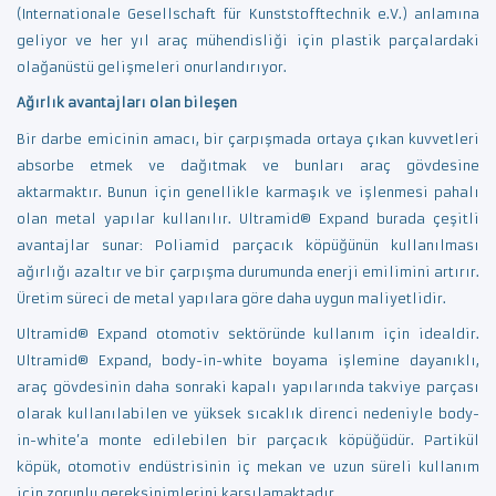
(Internationale Gesellschaft für Kunststofftechnik e.V.) anlamına
geliyor ve her yıl araç mühendisliği için plastik parçalardaki
olağanüstü gelişmeleri onurlandırıyor.
Ağırlık avantajları olan bileşen
Bir darbe emicinin amacı, bir çarpışmada ortaya çıkan kuvvetleri
absorbe etmek ve dağıtmak ve bunları araç gövdesine
aktarmaktır. Bunun için genellikle karmaşık ve işlenmesi pahalı
olan metal yapılar kullanılır. Ultramid® Expand burada çeşitli
avantajlar sunar: Poliamid parçacık köpüğünün kullanılması
ağırlığı azaltır ve bir çarpışma durumunda enerji emilimini artırır.
Üretim süreci de metal yapılara göre daha uygun maliyetlidir.
Ultramid® Expand otomotiv sektöründe kullanım için idealdir.
Ultramid® Expand, body-in-white boyama işlemine dayanıklı,
araç gövdesinin daha sonraki kapalı yapılarında takviye parçası
olarak kullanılabilen ve yüksek sıcaklık direnci nedeniyle body-
in-white’a monte edilebilen bir parçacık köpüğüdür. Partikül
köpük, otomotiv endüstrisinin iç mekan ve uzun süreli kullanım
için zorunlu gereksinimlerini karşılamaktadır.