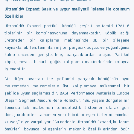
Ultramid® Expand: Basit ve uygun maliyetli işleme ile optimum
özellikler
Ultramid® Expand partikül köpüğü, çeşitli poliamid (PA) 6
tiplerinin bir kombinasyonuna dayanmaktadır. Köpük atığı
üretmeden bir kalıplama makinesinde 3D bir bileşene
kaynaklanabilen, tanımlanmış bir parçacık boyutu ve yoğunluğuna
sahip önceden genişletilmiş parçacıklardan oluşur. Partikül
köpük, mevcut buharlı göğüs kalıplama makinelerinde kolayca
işlenebilir.
Bir diğer avantajı ise poliamid parçacık köpüğünün aynı
malzemeden malzemelerle üst kalıplamaya mükemmel bir
şekilde uyum sağlamasıdır. BASF Performance Materials Europe
Ulaşım Segment Müdürü René Holschuh, “Bu, yaşam döngülerinin
sonunda tek malzemeli termoplastik sistemler olarak geri
dönüştürülebilen tamamen yeni hibrit bileşen türlerini mümkün
kılıyor,” diye vurguluyor. “Bu nedenle Ultramid® Expand, kullanım
ömürleri boyunca bileşenlerin mekanik özelliklerinden ödün