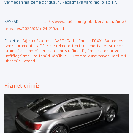
vermeden malzeme döngüsünü kapatmaya yardımcı olabilir.”
KAYNAK:
https://www.basf.com/global/en/media/news-
releases/2024/07/p-24-219.html
Etiketler:
Ağırlık Azaltma
•
BASF
•
Darbe Emici
•
EQXX
•
Mercedes-
Benz
•
Otomobil Hafifletme Teknolojileri
•
Otomotiv Geliştirme
•
Otomotiv Teknolojileri
•
Otomotiv Ürün Geliştirme
•
Otomotivde
Hafifleştirme
•
Poliamid Köpük
•
SPE Otomotiv İnovasyon Ödelleri
•
Ultramid Expand
Hizmetlerimiz