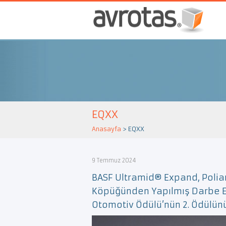
EQXX
Anasayfa
>
EQXX
9 Temmuz 2024
BASF Ultramid® Expand, Polia
Köpüğünden Yapılmış Darbe Emi
Otomotiv Ödülü’nün 2. Ödülünü