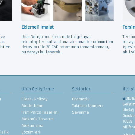
Eklemeli İmalat
Tersi
 ve
Ürün Geliştirme sürecinde bilgisayar
Tersin
rak
teknolojileri kullanılanarak sanal bir ürünün tüm
bir ay
ebilen
detayları ile 3D CAD ortamında tamamlanması,
işlevi
bu datayı kullanarak...
akıl yü
z
Ürün Geliştirme
Sektörler
İletiş
ULUTE
n
Class-A Yüzey
Otomotiv
Gelişti
Modelleme
Tüketici Ürünleri
Uludağ 
Trim Parça Tasarımı
Savunma
Görükl
Mekanik Tasarım
16059
Mekanizma
Nilüfer
islik
Çözümleri