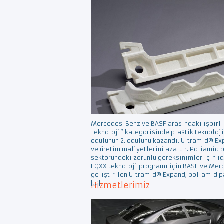
Mercedes-Benz ve BASF arasındaki işbirliği
Teknoloji” kategorisinde plastik teknoloji
ödülünün 2. ödülünü kazandı. Ultramid® Ex
ve üretim maliyetlerini azaltır. Poliamid 
sektöründeki zorunlu gereksinimler için i
EQXX teknoloji programı için BASF ve Mer
geliştirilen Ultramid® Expand, poliamid 
[…]
Hizmetlerimiz