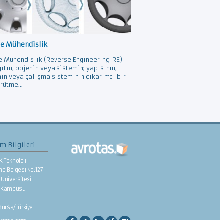
ne Mühendislik
e Mühendislik (Reverse Engineering, RE)
gıtın, objenin veya sistemin; yapısının,
nin veya çalışma sisteminin çıkarımcı bir
rütme...
im Bilgileri
K Teknoloji
rme Bölgesi No:127
Üniversitesi
e Kampüsü
/Bursa/Türkiye