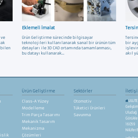
Eklemeli İmalat
Tersi
 ve
Ürün Geliştirme sürecinde bilgisayar
Tersin
rak
teknolojileri kullanılanarak sanal bir ürünün tüm
bir ay
ebilen
detayları ile 3D CAD ortamında tamamlanması,
işlevi
bu datayı kullanarak...
akıl yü
z
Ürün Geliştirme
Sektörler
İletiş
ULUTE
n
Class-A Yüzey
Otomotiv
Gelişti
Modelleme
Tüketici Ürünleri
Uludağ 
Trim Parça Tasarımı
Savunma
Görükl
Mekanik Tasarım
16059
Mekanizma
Nilüfer
islik
Çözümleri