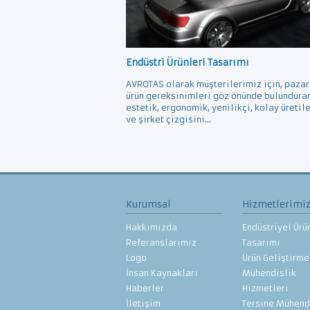
Endüstri Ürünleri Tasarımı
AVROTAS olarak müşterilerimiz için, pazar
ürün gereksinimleri göz önünde bulundura
estetik, ergonomik, yenilikçi, kolay üretil
ve şirket çizgisini...
Kurumsal
Hizmetlerimi
Hakkımızda
Endüstriyel Ürü
Referanslarımız
Tasarımı
Logo
Ürün Geliştirme
İnsan Kaynakları
Mühendislik
Haberler
Hizmetleri
İletişim
Tersine Mühend