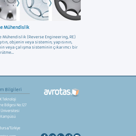
ne Mühendislik
e Mühendislik (Reverse Engineering, RE)
gıtın, objenin veya sistemin; yapısının,
nin veya çalışma sisteminin çıkarımcı bir
rütme...
im Bilgileri
K Teknoloji
rme Bölgesi No:127
Üniversitesi
e Kampüsü
/Bursa/Türkiye