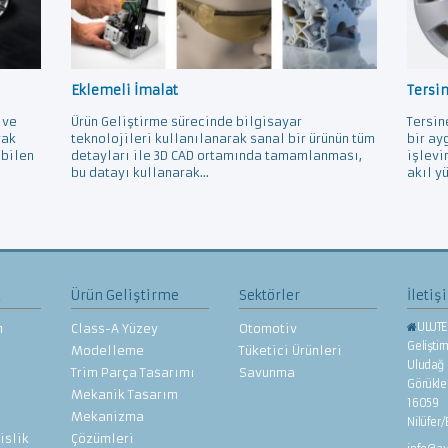
Eklemeli İmalat
Tersi
 ve
Ürün Geliştirme sürecinde bilgisayar
Tersin
rak
teknolojileri kullanılanarak sanal bir ürünün tüm
bir ay
ebilen
detayları ile 3D CAD ortamında tamamlanması,
işlevi
bu datayı kullanarak...
akıl yü
z
Ürün Geliştirme
Sektörler
İletiş
ULUTE
n
Class-A Yüzey
Otomotiv
Gelişti
Modelleme
Tüketici Ürünleri
Uludağ 
Trim Parça Tasarımı
Savunma
Görükl
Mekanik Tasarım
16059
Mekanizma
Nilüfer
islik
Çözümleri