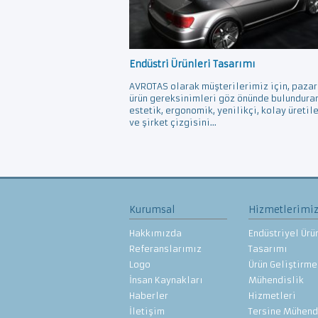
Endüstri Ürünleri Tasarımı
AVROTAS olarak müşterilerimiz için, pazar
ürün gereksinimleri göz önünde bulundura
estetik, ergonomik, yenilikçi, kolay üretil
ve şirket çizgisini...
Kurumsal
Hizmetlerimi
Hakkımızda
Endüstriyel Ürü
Referanslarımız
Tasarımı
Logo
Ürün Geliştirme
İnsan Kaynakları
Mühendislik
Haberler
Hizmetleri
İletişim
Tersine Mühend