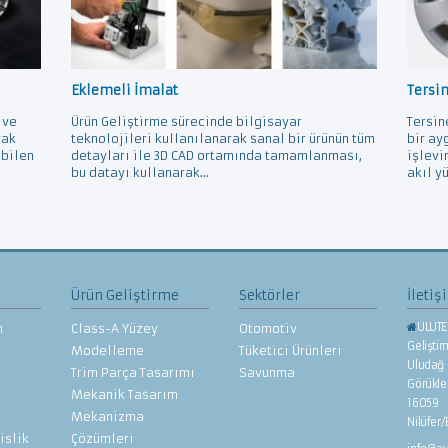
Eklemeli İmalat
Tersi
 ve
Ürün Geliştirme sürecinde bilgisayar
Tersin
rak
teknolojileri kullanılanarak sanal bir ürünün tüm
bir ay
ebilen
detayları ile 3D CAD ortamında tamamlanması,
işlevi
bu datayı kullanarak...
akıl yü
z
Ürün Geliştirme
Sektörler
İletiş
ULUTE
n
Class-A Yüzey
Otomotiv
Gelişti
Modelleme
Tüketici Ürünleri
Uludağ 
Trim Parça Tasarımı
Savunma
Görükl
Mekanik Tasarım
16059
Mekanizma
Nilüfer
islik
Çözümleri