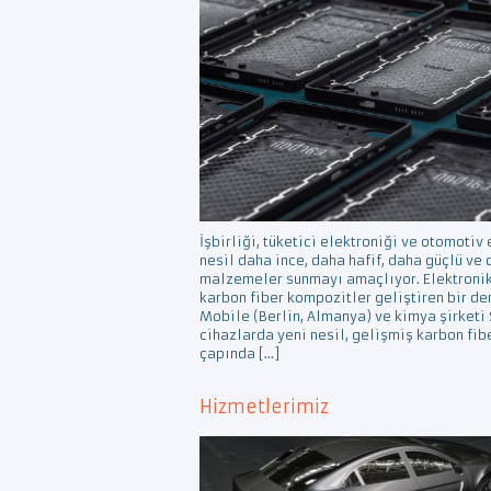
İşbirliği, tüketici elektroniği ve otomotiv
nesil daha ince, daha hafif, daha güçlü ve
malzemeler sunmayı amaçlıyor. Elektronik
karbon fiber kompozitler geliştiren bir de
Mobile (Berlin, Almanya) ve kimya şirketi 
cihazlarda yeni nesil, gelişmiş karbon fib
çapında […]
Hizmetlerimiz