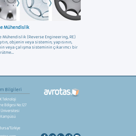
ne Mühendislik
e Mühendislik (Reverse Engineering, RE)
gıtın, objenin veya sistemin; yapısının,
nin veya çalışma sisteminin çıkarımcı bir
rütme...
im Bilgileri
K Teknoloji
rme Bölgesi No:127
Üniversitesi
e Kampüsü
/Bursa/Türkiye