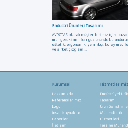
Endüstri Ürünleri Tasarımı
AVROTAS olarak müşterilerimiz için, pazar
ürün gereksinimleri göz önünde bulundura
estetik, ergonomik, yenilikçi, kolay üretil
ve şirket çizgisini...
Kurumsal
Hizmetlerimi
Hakkımızda
Endüstriyel Ürü
Referanslarımız
Tasarımı
Logo
Ürün Geliştirme
İnsan Kaynakları
Mühendislik
Haberler
Hizmetleri
İletişim
Tersine Mühend