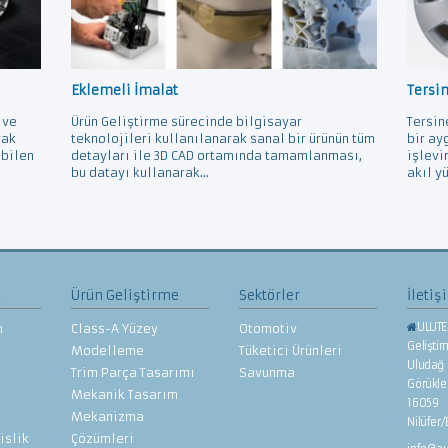
Eklemeli İmalat
Tersi
 ve
Ürün Geliştirme sürecinde bilgisayar
Tersin
rak
teknolojileri kullanılanarak sanal bir ürünün tüm
bir ay
ebilen
detayları ile 3D CAD ortamında tamamlanması,
işlevi
bu datayı kullanarak...
akıl yü
z
Ürün Geliştirme
Sektörler
İletiş
ULUTE
n
Class-A Yüzey
Otomotiv
Gelişti
Modelleme
Tüketici Ürünleri
Uludağ 
Trim Parça Tasarımı
Savunma
Görükl
Mekanik Tasarım
16059
Mekanizma
Nilüfer
islik
Çözümleri