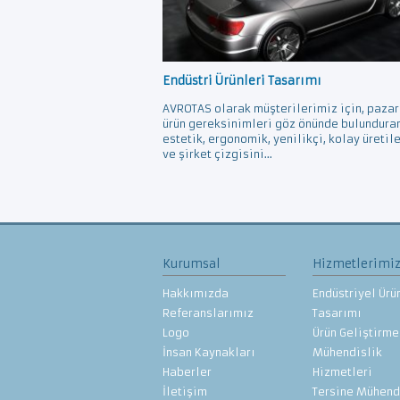
Endüstri Ürünleri Tasarımı
AVROTAS olarak müşterilerimiz için, pazar
ürün gereksinimleri göz önünde bulundura
estetik, ergonomik, yenilikçi, kolay üretil
ve şirket çizgisini...
Kurumsal
Hizmetlerimi
Hakkımızda
Endüstriyel Ürü
Referanslarımız
Tasarımı
Logo
Ürün Geliştirme
İnsan Kaynakları
Mühendislik
Haberler
Hizmetleri
İletişim
Tersine Mühend