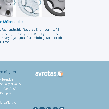
ne Mühendislik
e Mühendislik (Reverse Engineering, RE)
gıtın, objenin veya sistemin; yapısının,
nin veya çalışma sisteminin çıkarımcı bir
rütme...
im Bilgileri
K Teknoloji
rme Bölgesi No:127
Üniversitesi
e Kampüsü
/Bursa/Türkiye