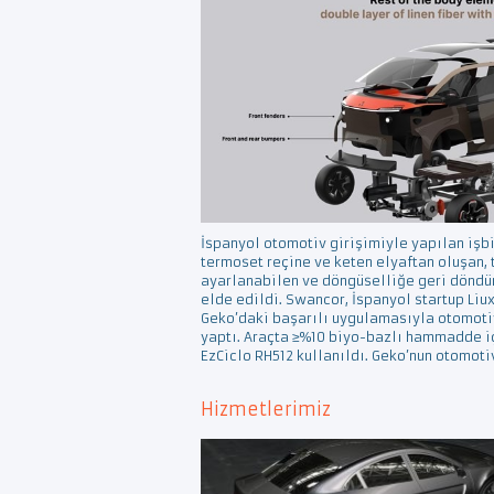
İspanyol otomotiv girişimiyle yapılan işb
termoset reçine ve keten elyaftan oluşan,
ayarlanabilen ve döngüselliğe geri döndü
elde edildi. Swancor, İspanyol startup Liux
Geko’daki başarılı uygulamasıyla otomotiv
yaptı. Araçta ≥%10 biyo-bazlı hammadde i
EzCiclo RH512 kullanıldı. Geko’nun otomoti
Hizmetlerimiz