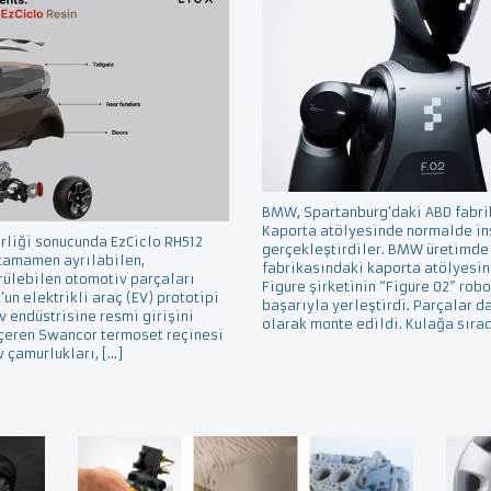
BMW, Spartanburg’daki ABD fabrika
Kaporta atölyesinde normalde ins
irliği sonucunda EzCiclo RH512
gerçekleştirdiler. BMW üretimde i
 tamamen ayrılabilen,
fabrikasındaki kaporta atölyesind
rülebilen otomotiv parçaları
Figure şirketinin “Figure 02” robo
’un elektrikli araç (EV) prototipi
başarıyla yerleştirdi. Parçalar d
 endüstrisine resmi girişini
olarak monte edildi. Kulağa sırad
çeren Swancor termoset reçinesi
v çamurlukları, […]