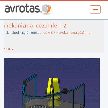
mekanizma-cozumleri-2
Published
4 Eylül 2015
at
400 × 377
in
Mekanizma Çözümleri
Next
→