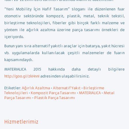
“Yeni Mobility İçin Hafif Tasarım” sloganı ile düzenlenen fuar
otomotiv sektöründe kompozit, plastik, metal, teknik tekstil,
birleştirme teknolojileri, fiberler gibi birçok farklı malzeme ve
yöntem ile ağırlık azaltma üzerine parça tasarımı örnekleri de
içeriyordu.
Bunun yanı sıra alternatif yakıtlı araçlar için batarya, yakıt hücresi
vb. uygulamalarda kullanılacak çeşitli malzemeler de fuarın
kapsamındaydı.
MATERIALICA 2015 hakkında daha detaylı bilgilere
http://goo.gl/zkHnnI
adresinden ulaşabilirsiniz.
Etiketler:
Ağırlık Azaltma
•
Alternatif Yakıt
•
Birleştirme
Teknolojileri
•
Kompozit Parça Tasarımı
•
MATERIALICA
•
Metal
Parça Tasarımı
•
Plastik Parça Tasarımı
Hizmetlerimiz