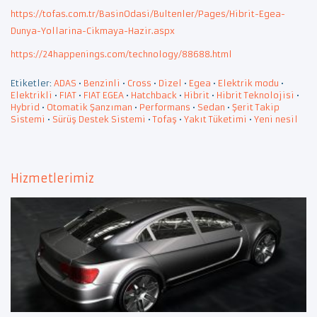
https://tofas.com.tr/BasinOdasi/Bultenler/Pages/Hibrit-Egea-
Dunya-Yollarina-Cikmaya-Hazir.aspx
https://24happenings.com/technology/88688.html
Etiketler:
ADAS
•
Benzinli
•
Cross
•
Dizel
•
Egea
•
Elektrik modu
•
Elektrikli
•
FIAT
•
FIAT EGEA
•
Hatchback
•
Hibrit
•
Hibrit Teknolojisi
•
Hybrid
•
Otomatik Şanzıman
•
Performans
•
Sedan
•
Şerit Takip
Sistemi
•
Sürüş Destek Sistemi
•
Tofaş
•
Yakıt Tüketimi
•
Yeni nesil
Hizmetlerimiz