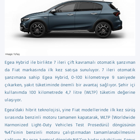
Egea Hybrid ile birlikte 7 ileri çift kavramalı otomatik şanzıman
da Fiat markasında ilk kez satışa sunuluyor. 7 ileri otomatik
şanzımana sahip Egea Hybrid, 0-100 kilometreye 9 saniyede
çıkarken, yakıt tüketiminde önemli bir avantaj sağlıyor. Şehir içi
kullanımda 100 kilometrede 4,7 litre (WLTP) tüketim değerine
ulaşıyor.
Egea’daki hibrit teknolojisi, yine Fiat modellerinde ilk kez sürüş
sırasında benzinli motoru tamamen kapatarak, WLTP (Worldwide
Harmonized Light-Duty Vehicles Test Prosedürü) döngüsünün
%47’sinin benzinli motoru çalıştırmadan tamamlanabilmesini
sağlıyor. Bu oran, kentsel döngüde %62’ye kadar çıkabiliyor. Sonuç