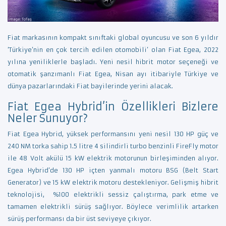
Fiat markasının kompakt sınıftaki global oyuncusu ve son 6 yıldır
‘Türkiye’nin en çok tercih edilen otomobili’ olan Fiat Egea, 2022
yılına yeniliklerle başladı. Yeni nesil hibrit motor seçeneği ve
otomatik şanzımanlı Fiat Egea, Nisan ayı itibariyle Türkiye ve
dünya pazarlarındaki Fiat bayilerinde yerini alacak.
Fiat Egea Hybrid’in Özellikleri Bizlere
Neler Sunuyor?
Fiat Egea Hybrid, yüksek performansını yeni nesil 130 HP güç ve
240 NM torka sahip 1.5 litre 4 silindirli turbo benzinli FireFly motor
ile 48 Volt akülü 15 kW elektrik motorunun birleşiminden alıyor.
Egea Hybrid’de 130 HP içten yanmalı motoru BSG (Belt Start
Generator) ve 15 kW elektrik motoru destekleniyor. Gelişmiş hibrit
teknolojisi, %100 elektrikli sessiz çalıştırma, park etme ve
tamamen elektrikli sürüş sağlıyor. Böylece verimlilik artarken
sürüş performansı da bir üst seviyeye çıkıyor.