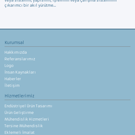
veya sistemin; yapısının, işlevinin veya çalışma sisteminin
çıkarımcı bir akıl yürütme...
Kurumsal
Hakkımızda
Referanslarımız
Logo
İnsan Kaynakları
Haberler
İletişim
Hizmetlerimiz
Endüstriyel Ürün Tasarımı
Ürün Geliştirme
Mühendislik Hizmetleri
Tersine Mühendislik
Eklemeli İmalat