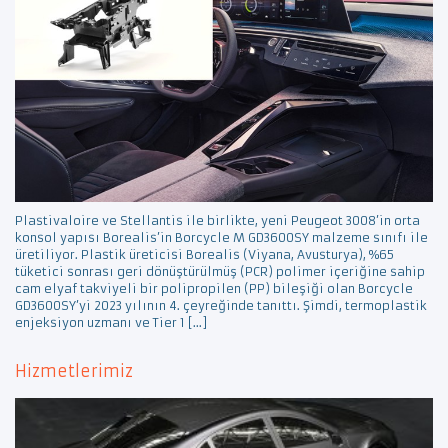
Plastivaloire ve Stellantis ile birlikte, yeni Peugeot 3008’in orta
konsol yapısı Borealis’in Borcycle M GD3600SY malzeme sınıfı ile
üretiliyor. Plastik üreticisi Borealis (Viyana, Avusturya), %65
tüketici sonrası geri dönüştürülmüş (PCR) polimer içeriğine sahip
cam elyaf takviyeli bir polipropilen (PP) bileşiği olan Borcycle
GD3600SY’yi 2023 yılının 4. çeyreğinde tanıttı. Şimdi, termoplastik
enjeksiyon uzmanı ve Tier 1 […]
Hizmetlerimiz