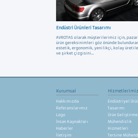
Endüstri Ürünleri Tasarımı
AVROTAS olarak müşterilerimiz için, pazar
ürün gereksinimleri göz önünde bulundura
estetik, ergonomik, yenilikçi, kolay üretil
ve şirket çizgisini...
Kurumsal
Hizmetlerimi
Hakkımızda
Endüstriyel Ürü
Referanslarımız
Tasarımı
Logo
Ürün Geliştirme
İnsan Kaynakları
Mühendislik
Haberler
Hizmetleri
İletişim
Tersine Mühend