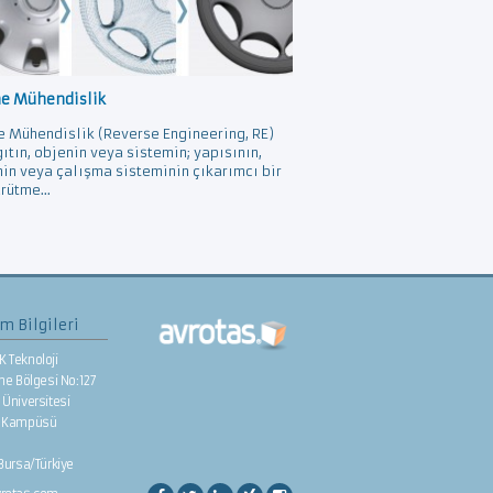
ne Mühendislik
e Mühendislik (Reverse Engineering, RE)
gıtın, objenin veya sistemin; yapısının,
nin veya çalışma sisteminin çıkarımcı bir
rütme...
im Bilgileri
K Teknoloji
rme Bölgesi No:127
Üniversitesi
e Kampüsü
/Bursa/Türkiye