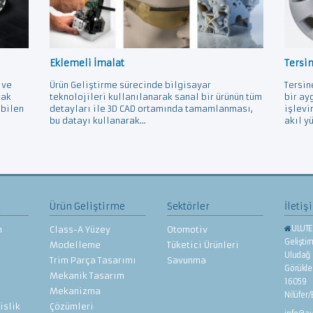
Eklemeli İmalat
Tersi
 ve
Ürün Geliştirme sürecinde bilgisayar
Tersin
rak
teknolojileri kullanılanarak sanal bir ürünün tüm
bir ay
ebilen
detayları ile 3D CAD ortamında tamamlanması,
işlevi
bu datayı kullanarak...
akıl yü
z
Ürün Geliştirme
Sektörler
İletiş
ULUTE
n
Class-A Yüzey
Otomotiv
Gelişti
Modelleme
Tüketici Ürünleri
Uludağ 
Trim Parça Tasarımı
Savunma
Görükl
Mekanik Tasarım
16059
Mekanizma
Nilüfer
islik
Çözümleri