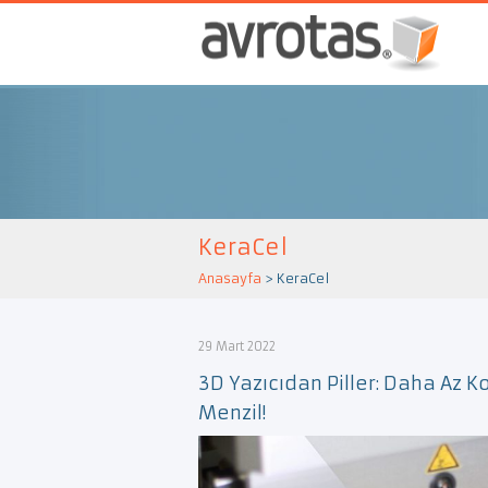
KeraCel
Anasayfa
>
KeraCel
29 Mart 2022
3D Yazıcıdan Piller: Daha Az K
Menzil!