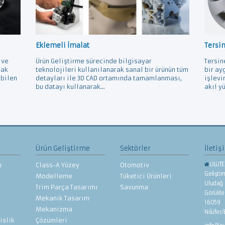
Eklemeli İmalat
Tersi
 ve
Ürün Geliştirme sürecinde bilgisayar
Tersin
rak
teknolojileri kullanılanarak sanal bir ürünün tüm
bir ay
ebilen
detayları ile 3D CAD ortamında tamamlanması,
işlevi
bu datayı kullanarak...
akıl yü
z
Ürün Geliştirme
Sektörler
İletiş
ULUTE
n
Class-A Yüzey
Otomotiv
Gelişti
Modelleme
Tüketici Ürünleri
Uludağ 
Trim Parça Tasarımı
Savunma
Görükl
Mekanik Tasarım
16059
Mekanizma
Nilüfer
islik
Çözümleri