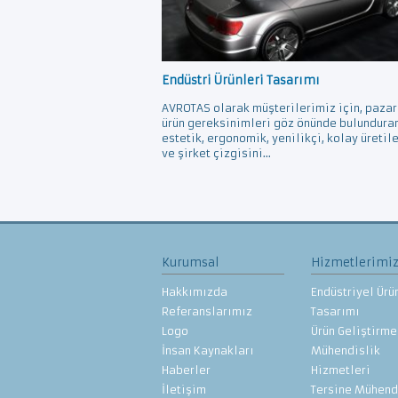
Endüstri Ürünleri Tasarımı
AVROTAS olarak müşterilerimiz için, pazar
ürün gereksinimleri göz önünde bulundura
estetik, ergonomik, yenilikçi, kolay üretil
ve şirket çizgisini...
Kurumsal
Hizmetlerimi
Hakkımızda
Endüstriyel Ürü
Referanslarımız
Tasarımı
Logo
Ürün Geliştirme
İnsan Kaynakları
Mühendislik
Haberler
Hizmetleri
İletişim
Tersine Mühend