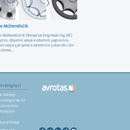
ne Mühendislik
e Mühendislik (Reverse Engineering, RE)
gıtın, objenin veya sistemin; yapısının,
nin veya çalışma sisteminin çıkarımcı bir
rütme...
im Bilgileri
K Teknoloji
rme Bölgesi No:127
Üniversitesi
e Kampüsü
/Bursa/Türkiye