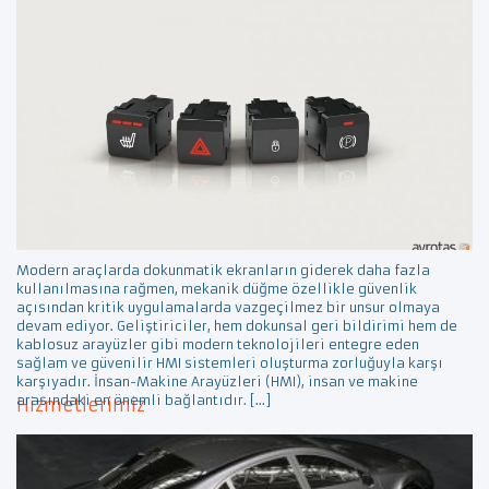
Modern araçlarda dokunmatik ekranların giderek daha fazla
kullanılmasına rağmen, mekanik düğme özellikle güvenlik
açısından kritik uygulamalarda vazgeçilmez bir unsur olmaya
devam ediyor. Geliştiriciler, hem dokunsal geri bildirimi hem de
kablosuz arayüzler gibi modern teknolojileri entegre eden
sağlam ve güvenilir HMI sistemleri oluşturma zorluğuyla karşı
karşıyadır. İnsan-Makine Arayüzleri (HMI), insan ve makine
arasındaki en önemli bağlantıdır. […]
Hizmetlerimiz