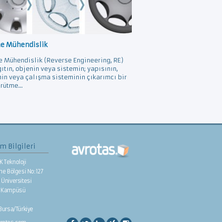
ne Mühendislik
e Mühendislik (Reverse Engineering, RE)
gıtın, objenin veya sistemin; yapısının,
nin veya çalışma sisteminin çıkarımcı bir
rütme...
im Bilgileri
K Teknoloji
rme Bölgesi No:127
Üniversitesi
e Kampüsü
/Bursa/Türkiye