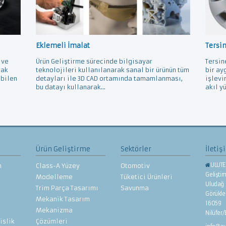
Eklemeli İmalat
Tersi
 ve
Ürün Geliştirme sürecinde bilgisayar
Tersin
rak
teknolojileri kullanılanarak sanal bir ürünün tüm
bir ay
ebilen
detayları ile 3D CAD ortamında tamamlanması,
işlevi
bu datayı kullanarak...
akıl yü
z
Ürün Geliştirme
Sektörler
İletiş
ULUTE
n
Class-A Yüzey
Otomotiv
Gelişti
Modelleme
Tüketici Ürünleri
Uludağ 
Trim Parça Tasarımı
Savunma
Görükl
Mekanik Tasarım
16059
Mekanizma
Nilüfer
islik
Çözümleri