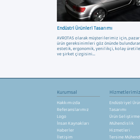
Endüstri Ürünleri Tasarımı
AVROTAS olarak müşterilerimiz için, pazar
ürün gereksinimleri göz önünde bulundura
estetik, ergonomik, yenilikçi, kolay üretil
ve şirket çizgisini...
Kurumsal
Hizmetlerimi
Hakkımızda
Endüstriyel Ürü
Referanslarımız
Tasarımı
Logo
Ürün Geliştirme
İnsan Kaynakları
Mühendislik
Haberler
Hizmetleri
İletişim
Tersine Mühend