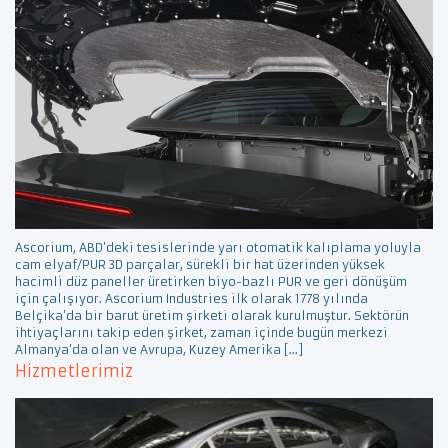
Ascorium, ABD’deki tesislerinde yarı otomatik kalıplama yoluyla
cam elyaf/PUR 3D parçalar, sürekli bir hat üzerinden yüksek
hacimli düz paneller üretirken biyo-bazlı PUR ve geri dönüşüm
için çalışıyor. Ascorium Industries ilk olarak 1778 yılında
Belçika’da bir barut üretim şirketi olarak kurulmuştur. Sektörün
ihtiyaçlarını takip eden şirket, zaman içinde bugün merkezi
Almanya’da olan ve Avrupa, Kuzey Amerika […]
Hizmetlerimiz