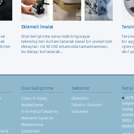
Eklemeli İmalat
Tersi
 ve
Ürün Geliştirme sürecinde bilgisayar
Tersin
rak
teknolojileri kullanılanarak sanal bir ürünün tüm
bir ay
ebilen
detayları ile 3D CAD ortamında tamamlanması,
işlevi
bu datayı kullanarak...
akıl yü
z
Ürün Geliştirme
Sektörler
İletiş
ULUTE
n
Class-A Yüzey
Otomotiv
Gelişti
Modelleme
Tüketici Ürünleri
Uludağ 
Trim Parça Tasarımı
Savunma
Görükl
Mekanik Tasarım
16059
Mekanizma
Nilüfer
islik
Çözümleri