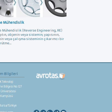
ne Mühendislik
e Mühendislik (Reverse Engineering, RE)
gıtın, objenin veya sistemin; yapısının,
nin veya çalışma sisteminin çıkarımcı bir
rütme...
im Bilgileri
K Teknoloji
rme Bölgesi No:127
Üniversitesi
e Kampüsü
/Bursa/Türkiye