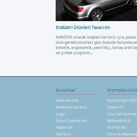
Endüstri Ürünleri Tasarımı
AVROTAS olarak müşterilerimiz için, pazar
ürün gereksinimleri göz önünde bulundura
estetik, ergonomik, yenilikçi, kolay üretil
ve şirket çizgisini...
Kurumsal
Hizmetlerimi
Hakkımızda
Endüstriyel Ürü
Referanslarımız
Tasarımı
Logo
Ürün Geliştirme
İnsan Kaynakları
Mühendislik
Haberler
Hizmetleri
İletişim
Tersine Mühend