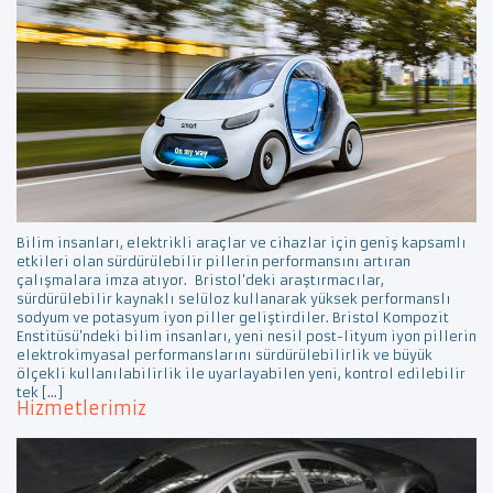
Bilim insanları, elektrikli araçlar ve cihazlar için geniş kapsamlı
etkileri olan sürdürülebilir pillerin performansını artıran
çalışmalara imza atıyor. Bristol’deki araştırmacılar,
sürdürülebilir kaynaklı selüloz kullanarak yüksek performanslı
sodyum ve potasyum iyon piller geliştirdiler. Bristol Kompozit
Enstitüsü’ndeki bilim insanları, yeni nesil post-lityum iyon pillerin
elektrokimyasal performanslarını sürdürülebilirlik ve büyük
ölçekli kullanılabilirlik ile uyarlayabilen yeni, kontrol edilebilir
tek […]
Hizmetlerimiz